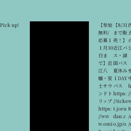
Pick up!
戦国時
【限定
日本
安土町
【参加
【8/31
代の近
数販
100名
観光ボ
無料/
まで販
江八幡
売】安
城・続
ランテ
応募１
売！】
を歩
土城記
100名
ィアガ
１月30
近江バ
く ―
念切手
城スタ
イド協
日ま
ス・湖
大河ド
＆安土
ンプ
会＜観
で】近
国バス
ラマ
城御城
は、コ
光ガイ
江八
夏休み
『豊臣
印の特
チラ→
ド申し
幡・安
１DAY
兄
別セッ
近江八
込みは
土サウ
パス
h
弟！』
ト販売
幡市
コチラ
ンドト
https:
/
の時代
中！
HP（
→＞
リップ
//ticke
背景と
https:
※スタ
https:
https:
t.joru
歴史ス
//ww
ンプ押
//azuc
//ww
dan.c
/
ポット
w.omi
印に
hi-
w.omi
o.jp/o
/