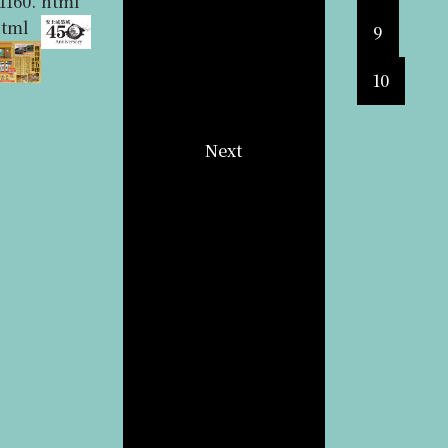
1160.
html
6.htm
//ww
―
8.com
は、入
vg.co
8.co
html
l
w.omi
https:
/news
山料や
m/
/event
9
8.com
//ww
/detail
入館料
/detai
/stori
w.omi
_45.ht
が必要
.html
10
es/det
8.com
ml
施設あ
?
ail_15
/stori
りま
_prv
Next
5.htm
es/det
す。事
_k__T
l
ail_15
前にご
Spot=
4.htm
確認く
271
l
ださ
い）
https:
//ww
w.city.
omih
achim
an.lg.
jp/sos