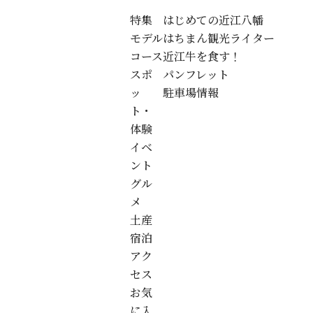
特集
はじめての近江八幡
モデル
はちまん観光ライター
コース
近江牛を食す！
スポ
パンフレット
ッ
駐車場情報
ト・
体験
イベ
ント
グル
メ
土産
宿泊
アク
セス
お気
に入