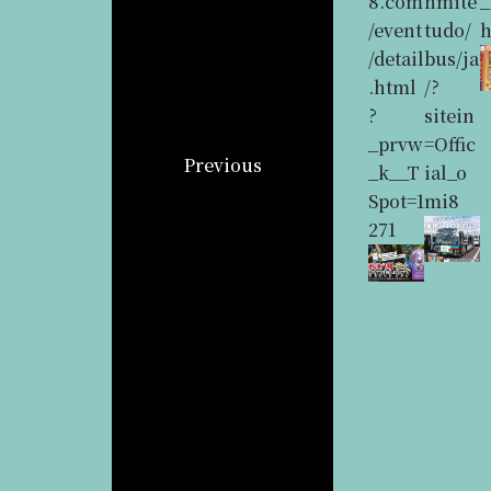
―
8.com
は、入
vg.co
8.com
hmite
_
https:
/news
山料や
m/
/event
tudo/
//ww
/detail
入館料
/detail
bus/ja
w.omi
_45.ht
が必要
.html
/?
8.com
ml
施設あ
?
sitein
/stori
りま
_prvw
=Offic
Previous
es/det
す。事
_k__T
ial_o
ail_15
前にご
Spot=1
mi8
4.htm
確認く
271
l
ださ
い）
https:
//ww
w.city.
omih
achim
an.lg.
jp/sos