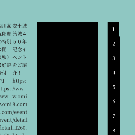
西川甚
安土城
琵琶湖
【369
戦国時
【限定
日本
安土町
【参加
1
五郎邸
築城４
に浮か
Terra
代の近
数販
100名
観光ボ
無料/
の特別
５０年
ぶ離
ce
江八幡
売】安
城・続
ランテ
応募１
2
公開
記念イ
島 沖
Café
を歩
土城記
100名
ィアガ
１月3
（秋）
ベント
島での
近江八
く ―
念切手
城スタ
イド協
日ま
3
【好評
をご紹
んびり
幡】琵
大河ド
＆安土
ンプ
会＜観
で】近
4
受付
介！
島時間
琶湖が
ラマ
城御城
は、コ
光ガイ
江八
中】
https:
https:
一望で
『豊臣
印の特
チラ→
ド申し
幡・安
5
ttps:
//ww
//ww
きる、
兄
別セッ
近江八
込みは
土サウ
/ww
w.omi
w.omi
心と体
弟！』
ト販売
幡市
コチラ
ンドト
6
w.omi
8.com
8.com
を整え
の時代
中！
HP（
→＞
リップ
8.com
/event
/stori
るカフ
背景と
https:
※スタ
https:
https:
7
event
/detail
es/det
ェ
歴史ス
//ww
ンプ押
//azuc
//ww
detail
_1260.
ail_12
https:
ポット
w.omi
印に
hi-
w.omi
8