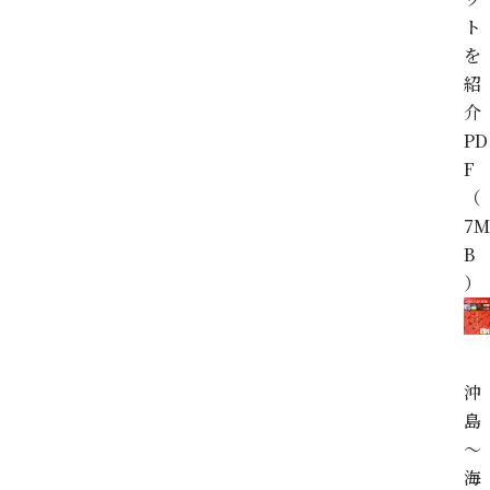
ト
を
紹
介
PD
F
（
7M
B
）
沖
島
～
海