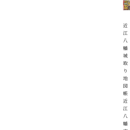
近
江
八
幡
城
取
り
地
図
帳
近
江
八
幡