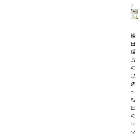
）
織
田
信
長
の
足
跡
～
戦
国
の
ロ
マ