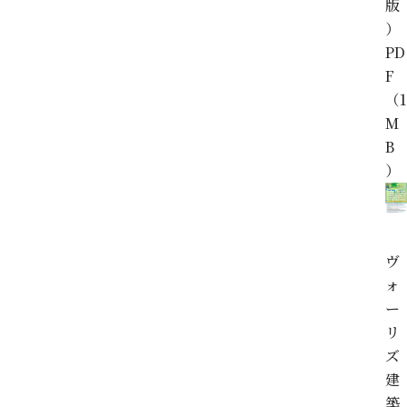
版
）
PD
F
（1
M
B
）
ヴ
ォ
ー
リ
ズ
建
築