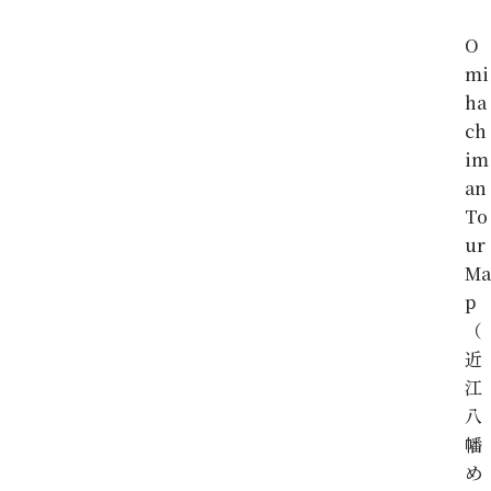
O
mi
ha
ch
im
an
To
ur
Ma
p
（
近
江
八
幡
め