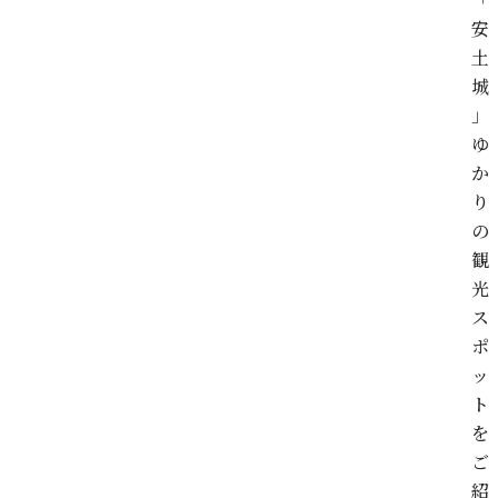
安
土
城
」
ゆ
か
り
の
観
光
ス
ポ
ッ
ト
を
ご
紹