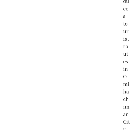
du
ce
s
to
ur
ist
ro
ut
es
in
O
mi
ha
ch
im
an
Cit
y