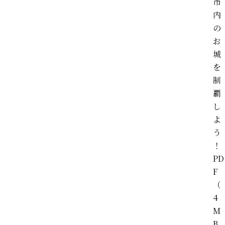
市
内
の
お
城
を
制
覇
し
よ
う
！
PD
F
（
4
M
B