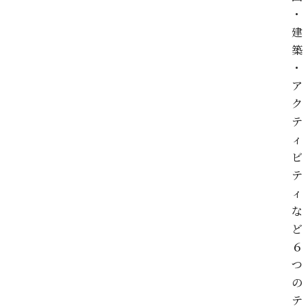
・
建
築
・
ア
ク
テ
ィ
ビ
テ
ィ
な
ど
６
つ
の
テ