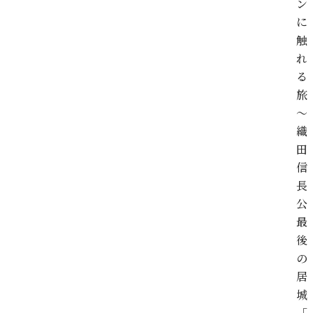
ン
に
触
れ
る
旅
～
織
田
信
長
公
最
後
の
居
城
「