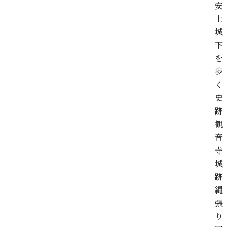
安
土
城
下
を
歩
く
史
跡
観
音
寺
城
跡
縄
張
り