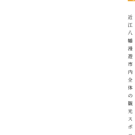
近
江
八
幡
漫
遊
市
内
全
体
の
観
光
ス
ポ
ッ