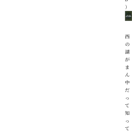
）
西
の
湖
が
ま
ん
中
だ
っ
て
知
っ
て