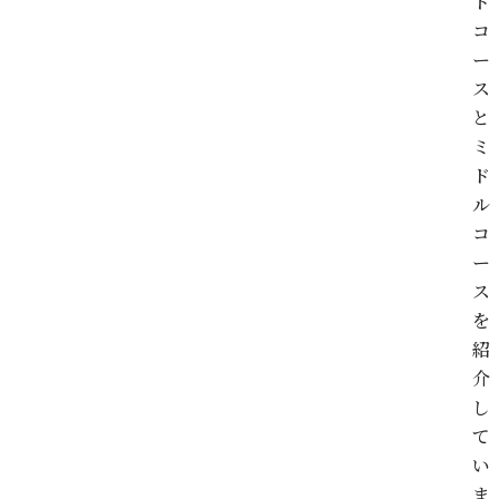
ト
コ
ー
ス
と
ミ
ド
ル
コ
ー
ス
を
紹
介
し
て
い
ま