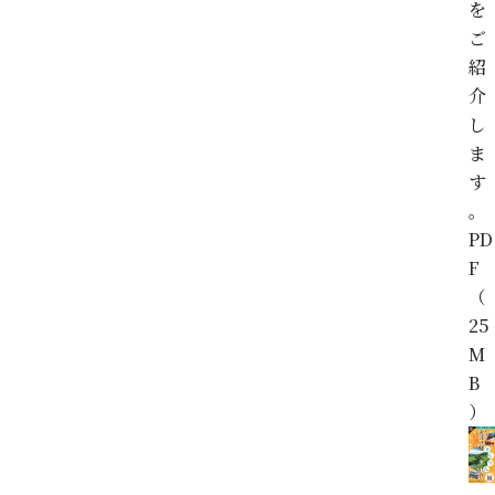
を
ご
紹
介
し
ま
す
。
PD
F
（
25
M
B
）