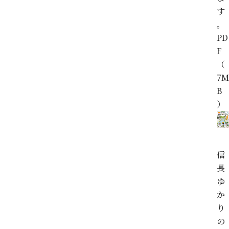
す
。
PD
F
（
7M
B
）
信
長
ゆ
か
り
の