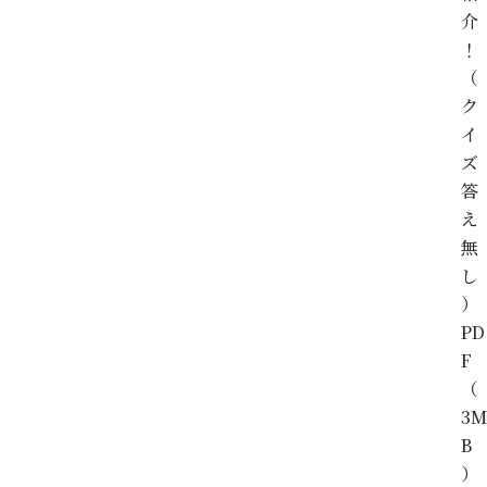
介
！
（
ク
イ
ズ
答
え
無
し
）
PD
F
（
3M
B
）