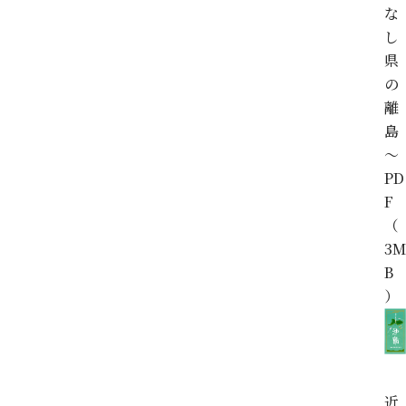
な
し
県
の
離
島
～
PD
F
（
3M
B
）
近