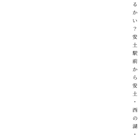
る
か
い
？
安
土
駅
前
か
ら
安
土
・
西
の
湖
・