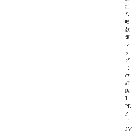
江
八
幡
散
策
マ
ッ
プ
【
改
訂
版
】
PD
F
（
2M