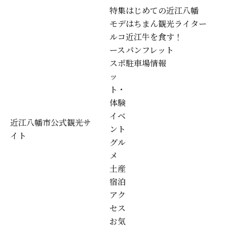
特集
はじめての近江八幡
モデ
はちまん観光ライター
ルコ
近江牛を食す！
ース
パンフレット
スポ
駐車場情報
ッ
ト・
体験
イベ
近江八幡市公式観光サ
ント
イト
グル
メ
土産
宿泊
アク
セス
お気