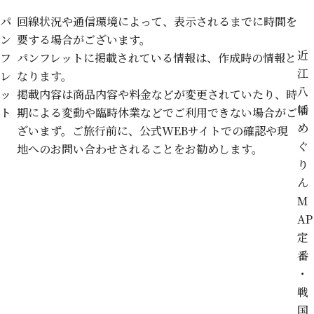
パ
回線状況や通信環境によって、表示されるまでに時間を
ン
要する場合がございます。
近
フ
パンフレットに掲載されている情報は、作成時の情報と
江
レ
なります。
八
ッ
掲載内容は商品内容や料金などが変更されていたり、時
幡
ト
期による変動や臨時休業などでご利用できない場合がご
め
ざいまず。ご旅行前に、公式WEBサイトでの確認や現
ぐ
地へのお問い合わせされることをお勧めします。
り
ん
M
AP
定
番
・
戦
国