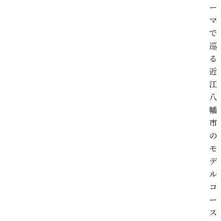
ー
マ
で
巡
る
近
江
八
幡
市
の
モ
デ
ル
コ
ー
ス