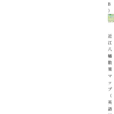
B
）
近
江
八
幡
散
策
マ
ッ
プ
（
英
語