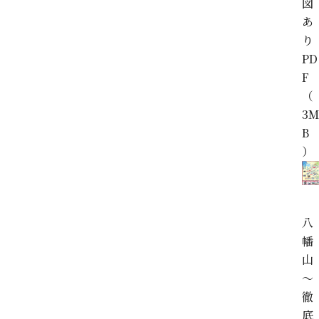
図
あ
り
PD
F
（
3M
B
）
八
幡
山
～
徹
底