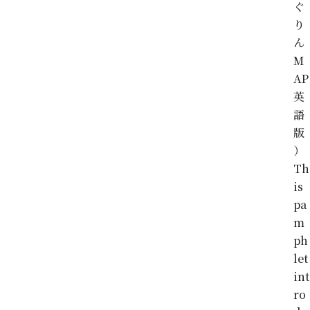
ぐ
り
ん
M
AP
英
語
版
）
Th
is
pa
m
ph
let
int
ro