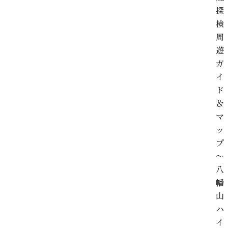
探
検
周
遊
ガ
イ
ド
＆
マ
ッ
プ
～
八
幡
山
ハ
イ