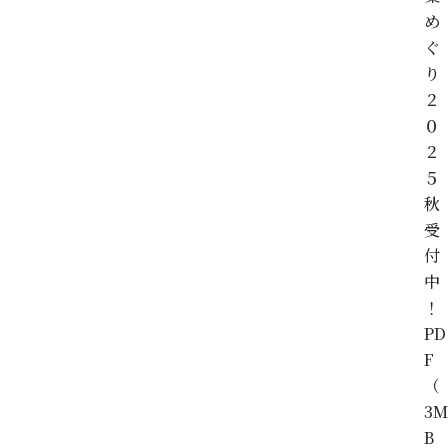
め
ぐ
り
２
０
２
５
秋
受
付
中
！
PD
F
（
3M
B