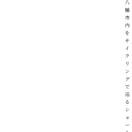
八
幡
市
内
を
サ
イ
ク
リ
ン
グ
で
巡
る
シ
ョ
ー