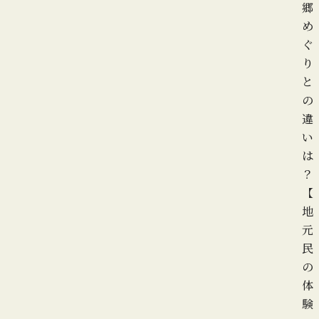
郷
め
ぐ
り
と
の
違
い
は
？
【
地
元
民
の
体
験