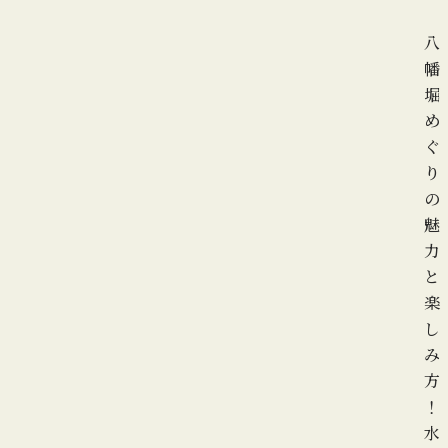
八
幡
堀
め
ぐ
り
の
魅
力
と
楽
し
み
方
！
水