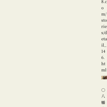
8.c
o
m/
sto
rie
s/d
eta
il_
14
6.
ht
ml
〇
八
幡