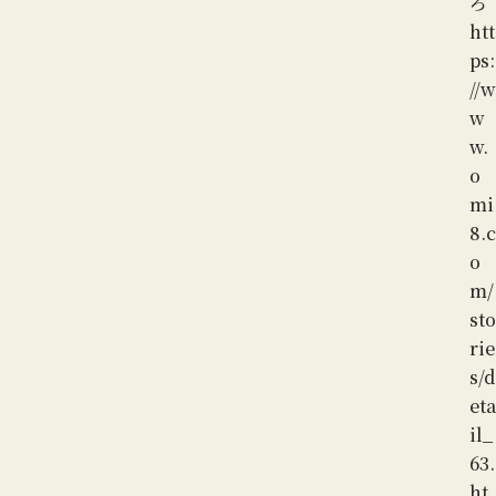
ろ
htt
ps:
//w
w
w.
o
mi
8.c
o
m/
sto
rie
s/d
eta
il_
63.
ht