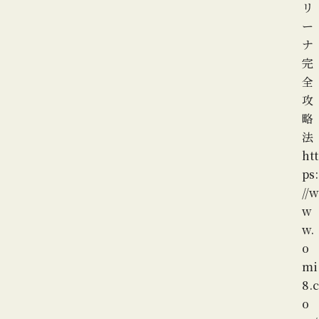
リ
ー
ナ
完
全
攻
略
法
htt
ps:
//w
w
w.
o
mi
8.c
o