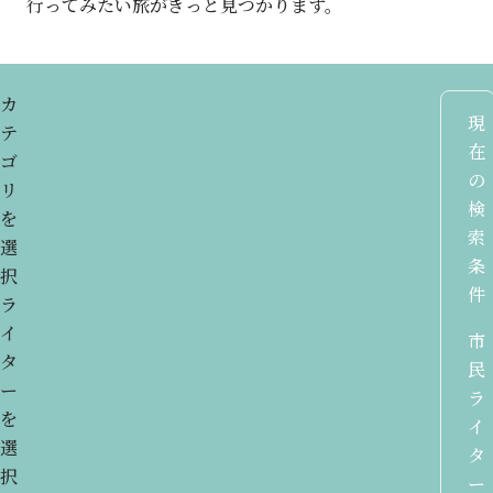
行ってみたい旅が
きっと見つかります。
カ
現
テ
在
ゴ
の
リ
検
を
索
選
条
択
件
ラ
イ
市
タ
民
ー
ラ
を
イ
選
タ
択
ー