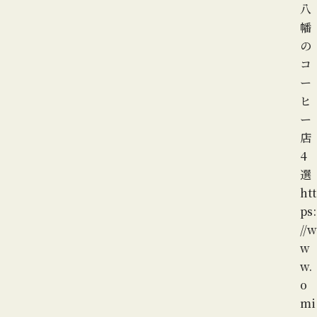
八
幡
の
コ
ー
ヒ
ー
店
4
選
htt
ps:
//w
w
w.
o
mi