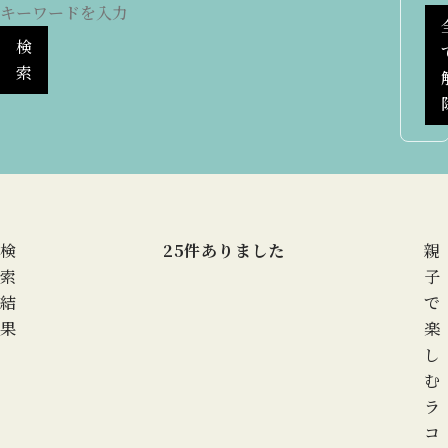
検
索
検
25
件ありました
親
索
子
結
で
果
楽
し
む
ラ
コ