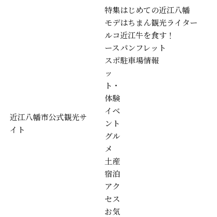
特集
はじめての近江八幡
モデ
はちまん観光ライター
ルコ
近江牛を食す！
ース
パンフレット
スポ
駐車場情報
ッ
ト・
体験
イベ
近江八幡市公式観光サ
ント
イト
グル
メ
土産
宿泊
アク
セス
お気