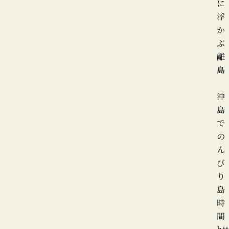
に
浮
か
ぶ
離
島
沖
島
で
の
ん
び
り
島
時
間