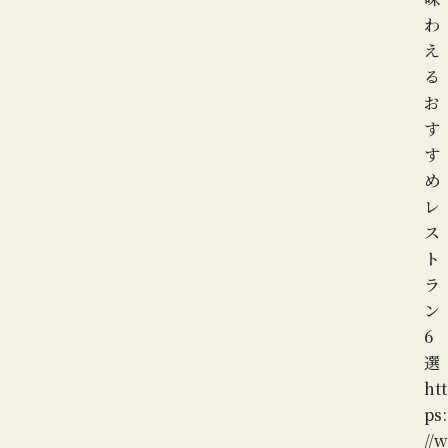
わ
え
る
お
す
す
め
レ
ス
ト
ラ
ン
6
選
htt
ps:
//w