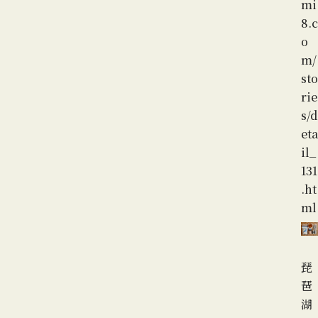
mi
8.c
o
m/
sto
rie
s/d
eta
il_
131
.ht
ml
琵
琶
湖