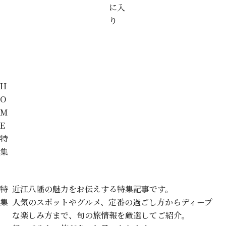
に入
り
H
O
M
E
特
集
特
近江八幡の魅力を
お伝えする
特集記事です。
集
人気のスポットやグルメ、
定番の過ごし方から
ディープ
な楽しみ方まで、
旬の旅情報を
厳選してご紹介。