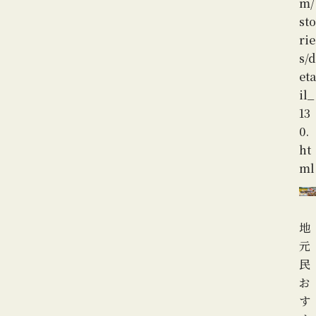
m/
sto
rie
s/d
eta
il_
13
0.
ht
ml
地
元
民
お
す