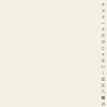
ラ
コ
リ
ー
ナ
だ
け
じ
ゃ
な
い
！
近
江
八
幡
の