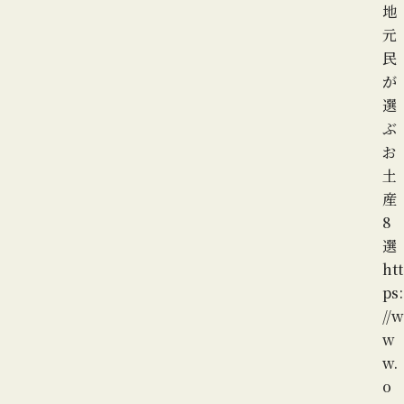
地
元
民
が
選
ぶ
お
土
産
8
選
htt
ps:
//w
w
w.
o