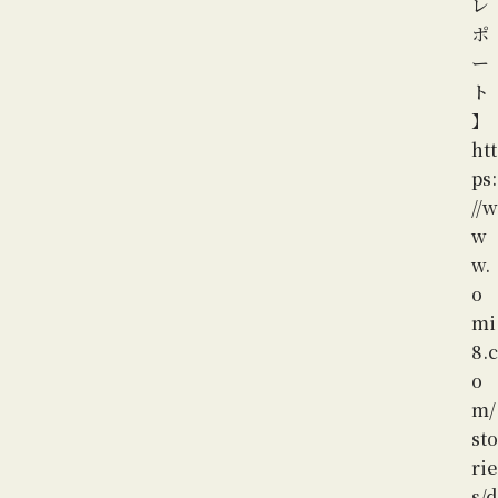
レ
ポ
ー
ト
】
htt
ps:
//w
w
w.
o
mi
8.c
o
m/
sto
rie
s/d