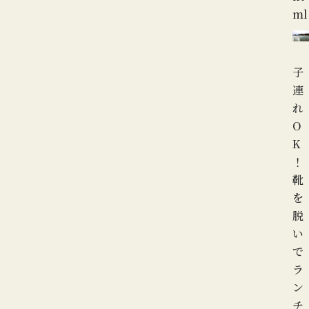
ml
子
連
れ
O
K
！
靴
を
脱
い
で
ラ
ン
チ