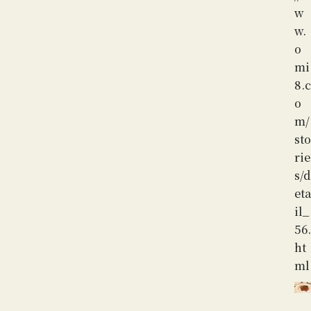
w
w.
o
mi
8.c
o
m/
sto
rie
s/d
eta
il_
56.
ht
ml