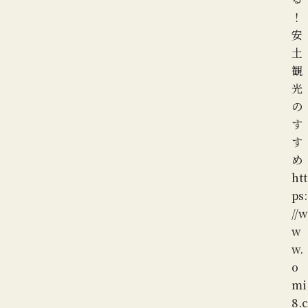
！
安
土
観
光
の
す
す
め
htt
ps:
//w
w
w.
o
mi
8.c