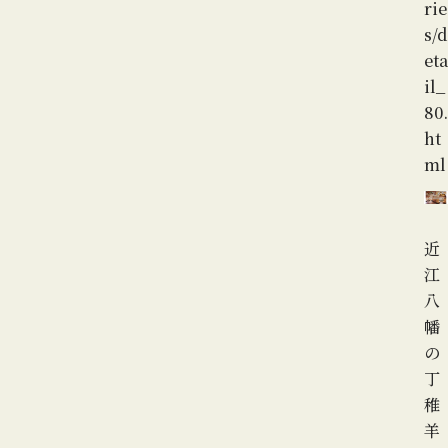
rie
s/d
eta
il_
80.
ht
ml
近
江
八
幡
の
丁
稚
羊