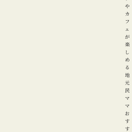
や
カ
フ
ェ
が
楽
し
め
る
地
元
民
マ
マ
お
す
す