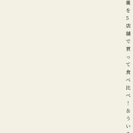
羹
を
5
店
舗
で
買
っ
て
食
べ
比
べ
！
＆
う
い