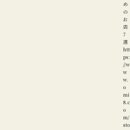
め
の
お
店
7
選
htt
ps:
//w
w
w.
o
mi
8.c
o
m/
sto