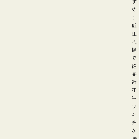
す
め
！
近
江
八
幡
で
絶
品
近
江
牛
ラ
ン
チ
が
味