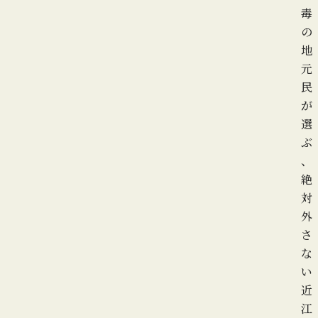
毒
の
地
元
民
が
選
ぶ
、
絶
対
外
さ
な
い
近
江