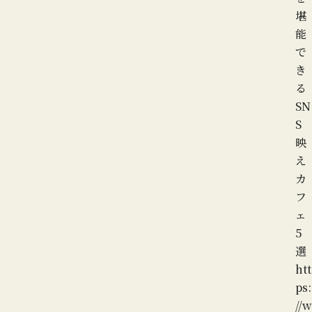
堪
能
で
き
る
SN
S
映
え
カ
フ
ェ
5
選
htt
ps:
//w