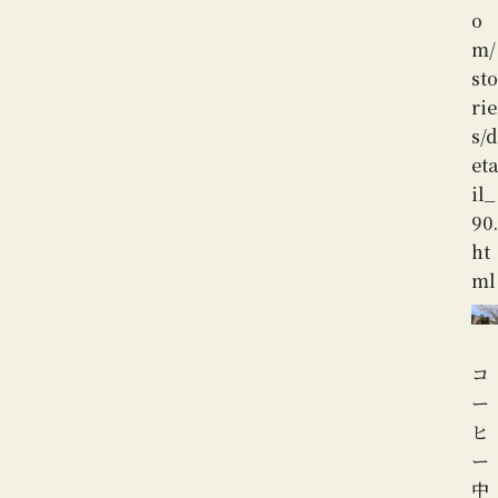
o
m/
sto
rie
s/d
eta
il_
90.
ht
ml
コ
ー
ヒ
ー
中