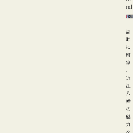
ml
湖
畔
に
町
家
、
近
江
八
幡
の
魅
力
を