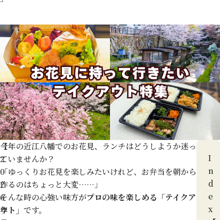
【
今年の近江八幡でのお花見、ランチはどうしようか迷っ
I
2
ていませんか？
n
0
「ゆっくりお花見を楽しみたいけれど、お弁当を朝から
d
2
作るのはちょっと大変……」
e
6
そんな時の心強い味方が
プロの味を楽しめる「テイクア
x
年
ウト」
です。