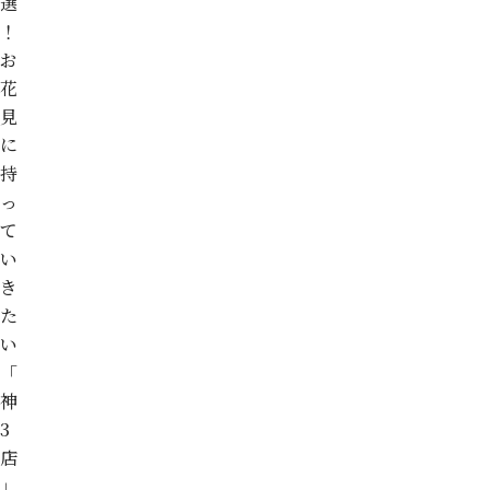
選
！
お
花
見
に
持
っ
て
い
き
た
い
「
神
3
店
」