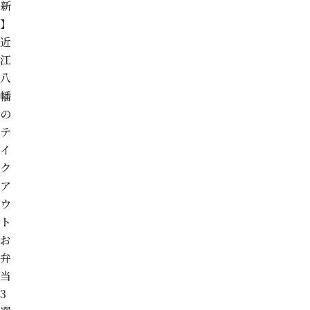
新
】
近
江
八
幡
の
テ
イ
ク
ア
ウ
ト
お
弁
当
3