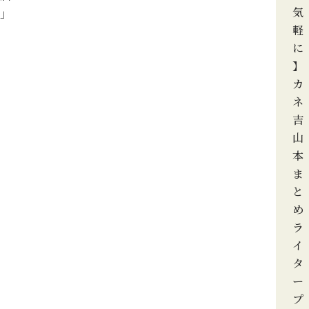
気
」
軽
に
】
カ
ネ
吉
山
本
ま
と
め
ラ
イ
タ
ー
プ