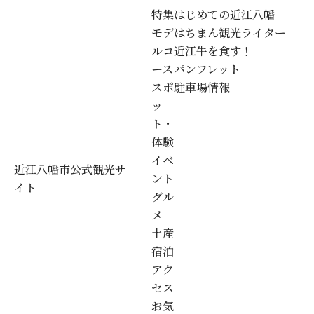
特集
はじめての近江八幡
モデ
はちまん観光ライター
ルコ
近江牛を食す！
ース
パンフレット
スポ
駐車場情報
ッ
ト・
体験
イベ
近江八幡市公式観光サ
ント
イト
グル
メ
土産
宿泊
アク
セス
お気