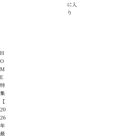
に入
り
H
O
M
E
特
集
【
20
26
年
最