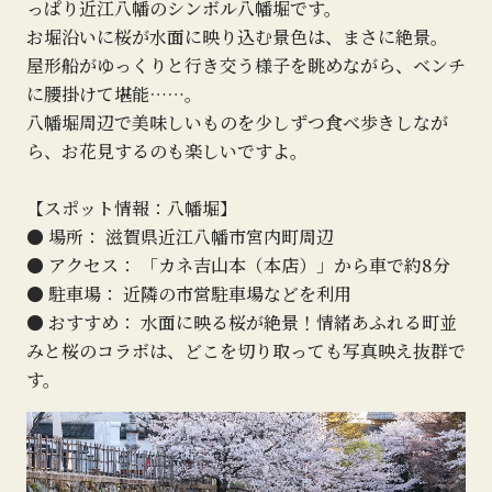
っぱり近江八幡のシンボル八幡堀です。
お堀沿いに桜が水面に映り込む景色は、まさに絶景。
屋形船がゆっくりと行き交う様子を眺めながら、ベンチ
に腰掛けて堪能……。
八幡堀周辺で美味しいものを少しずつ食べ歩きしなが
ら、お花見するのも楽しいですよ。
【スポット情報：八幡堀】
● 場所： 滋賀県近江八幡市宮内町周辺
● アクセス： 「カネ吉山本（本店）」から車で約8分
● 駐車場： 近隣の市営駐車場などを利用
● おすすめ： 水面に映る桜が絶景！情緒あふれる町並
みと桜のコラボは、どこを切り取っても写真映え抜群で
す。