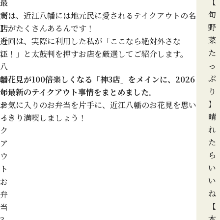
【
最
旬
新
実は、近江八幡には地元民に愛されるテイクアウトの名
野
】
店がたくさんあるんです！
菜
近
今回は、実際に利用した私が「ここなら絶対外さな
た
江
い！」と太鼓判を押すお店を厳選してご紹介します。
っ
八
ぷ
幡
お花見が100倍楽しくなる「神3店」をメインに、2026
り
の
年最新のテイクアウト事情をまとめました。
】
テ
お気に入りのお弁当を片手に、近江八幡のお花見を思い
晴
イ
っきり満喫しましょう！
れ
ク
た
ア
ら
ウ
い
ト
い
お
ね
弁
【
当
本
3