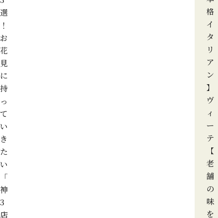
格
選
イ
！
タ
お
リ
花
ア
見
ン
に
】
持
ヴ
っ
ィ
て
ー
い
テ
き
【
た
老
い
舗
「
の
神
味
3
を
店