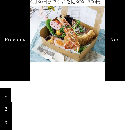
0円
4月30日まで！お花見BOX 1700円
キッシュ＆ロ
Previous
Next
1
2
3