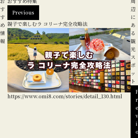
お
おすすめ特集
周
す
辺
Previous
す
に
親子で楽しむラ コリーナ完全攻略法
地
め
あ
る
情
る
報
観
光
ス
ポ
ッ
ト
https://www.omi8.com/stories/detail_130.html
r
i