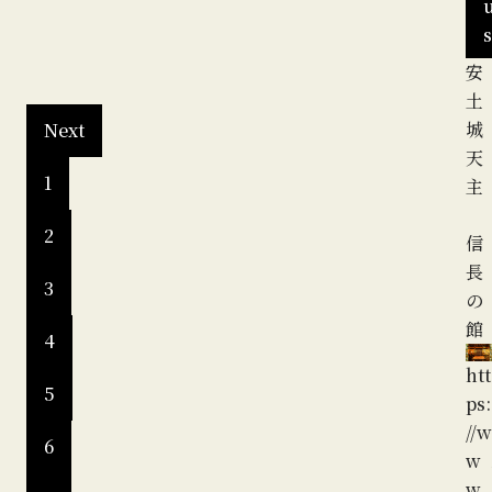
s
LE
安
ht
G
土
O
城
Next
で
天
1
安
主
土
2
城
信
を
長
3
つ
の
く
館
4
ろ
htt
う
5
ps:
！
//w
6
w
htt
w.