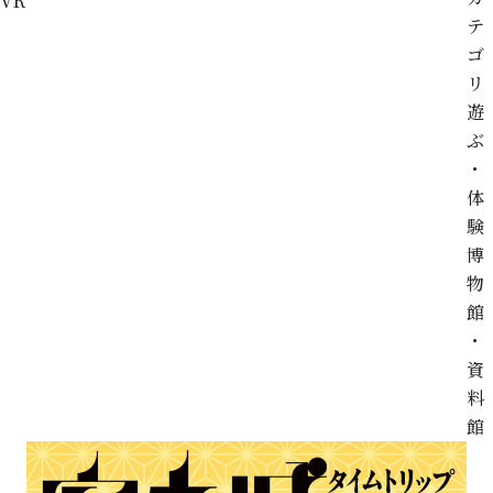
VR
テ
ゴ
リ
遊
ぶ
・
体
験
博
物
館
・
資
料
館