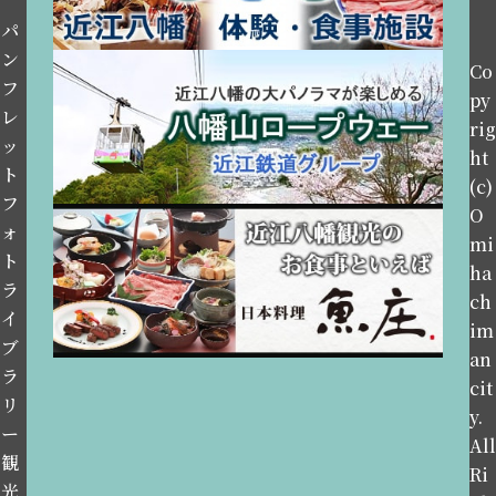
パ
ン
Co
フ
py
レ
rig
ッ
ht
ト
(c)
フ
O
ォ
mi
ト
ha
ラ
ch
イ
im
ブ
an
ラ
cit
リ
y.
ー
All
観
Ri
光