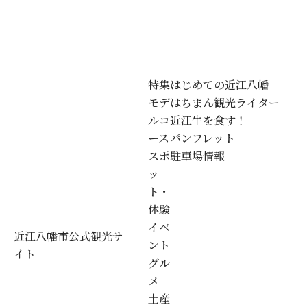
特集
はじめての近江八幡
モデ
はちまん観光ライター
ルコ
近江牛を食す！
ース
パンフレット
スポ
駐車場情報
ッ
ト・
体験
イベ
近江八幡市公式観光サ
ント
イト
グル
メ
土産