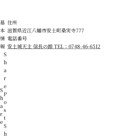
基
住所
本
滋賀県近江八幡市安土町桑実寺777
情
電話番号
報
安土城天主 信長の館 TEL：0748-46-6512
S
h
a
r
e
S
P
h
o
a
s
r
t
e
S
h