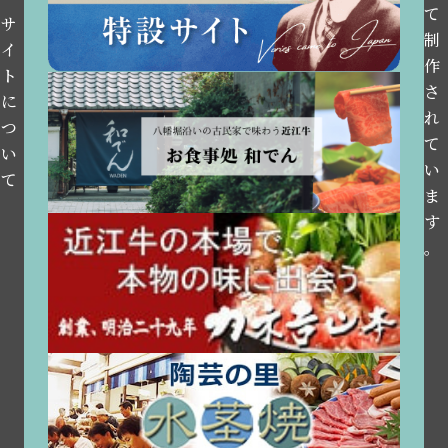
て
サ
制
イ
作
ト
さ
に
れ
つ
て
い
い
て
ま
す
。