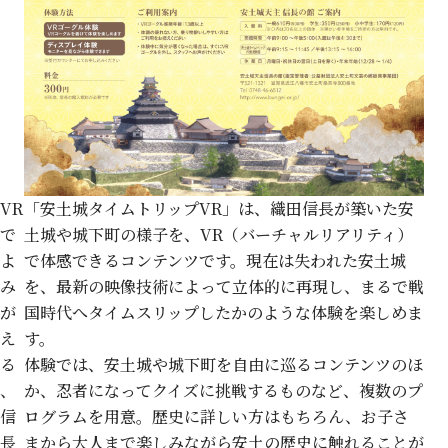
VR
「安土城タイムトリップVR」は、織田信長が築いた安
で
土城や城下町の様子を、VR（バーチャルリアリティ）
よ
で体感できるコンテンツです。現在は失われた安土城
み
を、最新の映像技術によって立体的に再現し、まるで戦
が
国時代へタイムスリップしたかのような体験を楽しめま
え
す。
る
体験では、安土城や城下町を自由に巡るコンテンツのほ
、
か、忍者になってクイズに挑戦するものなど、複数のプ
信
ログラムを用意。歴史に詳しい方はもちろん、お子さ
長
まから大人まで楽しみながら安土の歴史に触れることが