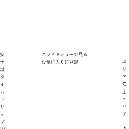
安
スライドショーで見る
エ
土
お気に入りに登録
リ
城
ア
タ
安
イ
土
ム
エ
ト
リ
リ
ア
ッ
プ
カ