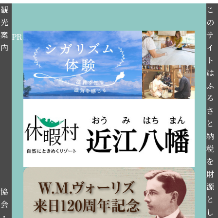
観
こ
光
の
案
サ
PR
内
イ
ト
は
ふ
る
さ
と
納
税
を
財
源
協
と
会
し
・