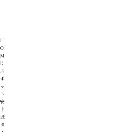
H
O
M
E
ス
ポ
ッ
ト
安
土
城
タ