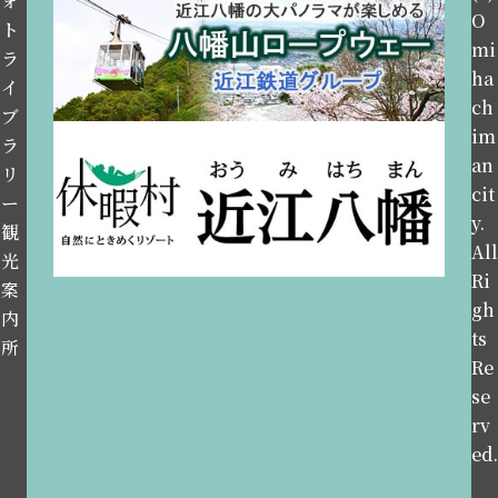
ォ
O
ト
mi
ラ
ha
イ
ch
ブ
im
ラ
an
リ
cit
ー
y.
観
All
光
Ri
案
gh
内
ts
所
Re
se
rv
ed.