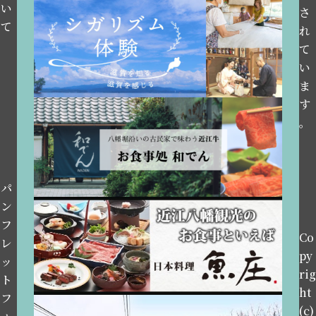
い
さ
て
れ
て
い
ま
す
。
パ
ン
フ
Co
レ
py
ッ
rig
ト
ht
フ
(c)