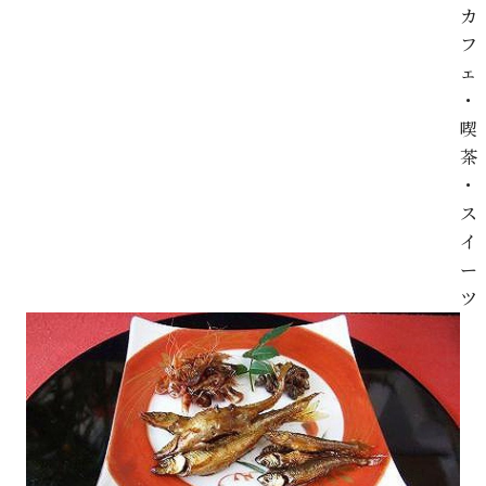
カ
フ
ェ
・
喫
茶
・
ス
イ
ー
ツ