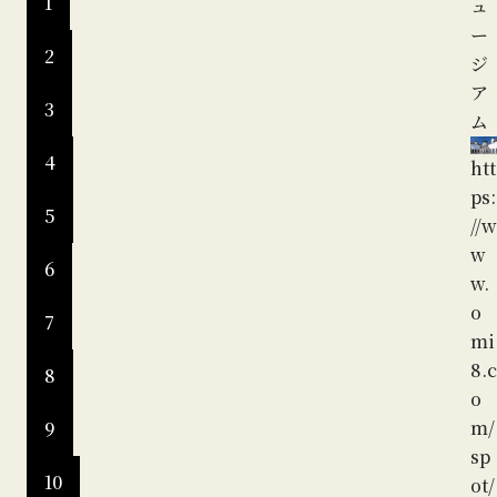
1
htt
ュ
ps:
ー
2
//w
ジ
w
ア
3
w.
ム
o
4
htt
mi
ps:
8.c
5
//w
o
w
m/
6
w.
sp
o
ot/
7
mi
de
8.c
8
tai
o
l_1
m/
9
22
sp
8.
10
ot/
ht