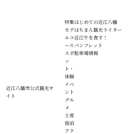
特集
はじめての近江八幡
モデ
はちまん観光ライター
ルコ
近江牛を食す！
ース
パンフレット
スポ
駐車場情報
ッ
ト・
体験
イベ
近江八幡市公式観光サ
ント
イト
グル
メ
土産
宿泊
アク