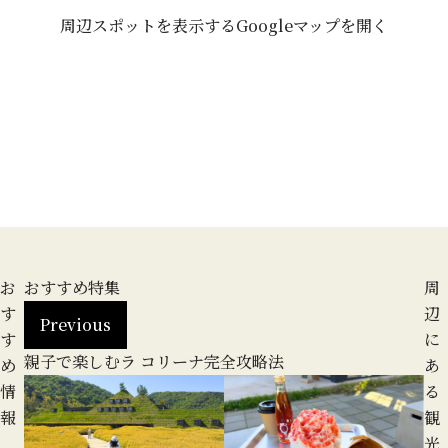
周辺スポットを表示する
Googleマップを開く
お
おすすめ特集
周
す
辺
Previous
す
に
カフ
親子で楽しむラ コリーナ完全攻略法
地
め
あ
る
情
る
報
観
光