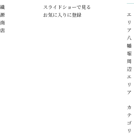
織
スライドショーで見る
エ
源
お気に入りに登録
リ
商
ア
店
八
幡
堀
周
辺
エ
リ
ア
カ
テ
ゴ
リ