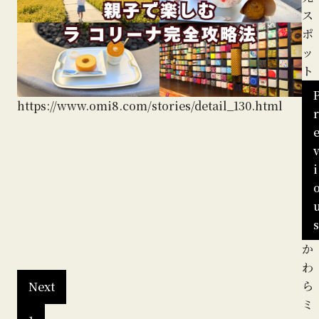
ス
ポ
ッ
ト
https://www.omi8.com/stories/detail_130.html
r
ht
i
s
八
か
幡
わ
堀
ら
Next
ミ