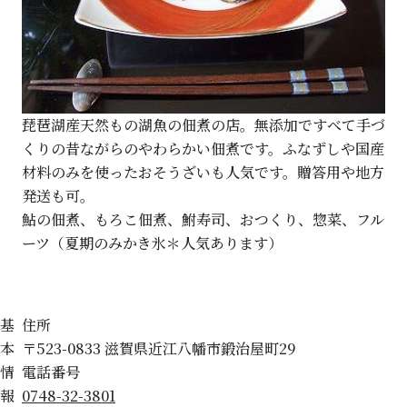
琵琶湖産天然もの湖魚の佃煮の店。無添加ですべて手づ
くりの昔ながらのやわらかい佃煮です。ふなずしや国産
材料のみを使ったおそうざいも人気です。贈答用や地方
発送も可。
鮎の佃煮、もろこ佃煮、鮒寿司、おつくり、惣菜、フル
ーツ（夏期のみかき氷＊人気あります）
基
住所
本
〒523-0833 滋賀県近江八幡市鍛治屋町29
情
電話番号
報
0748-32-3801