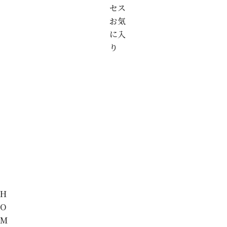
セス
お気
に入
り
H
O
M