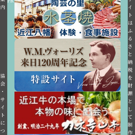
PR
内
イ
ト
は
ふ
る
さ
と
納
税
協
を
会
財
・
源
サ
と
イ
し
ト
て
に
制
つ
作