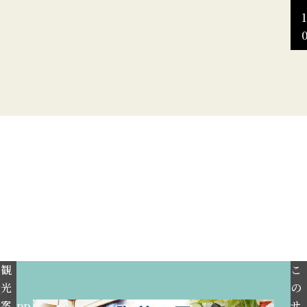
1
観
こ
光
の
案
サ