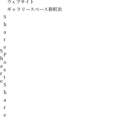
ウェブサイト
ギャラリースペース新町浜
S
h
a
r
e
S
P
h
o
a
s
r
t
e
S
h
a
r
e