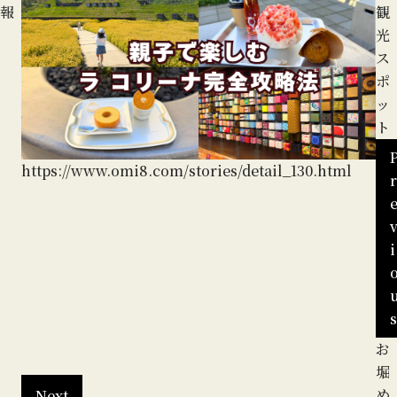
報
観
光
ス
ポ
ッ
ト
https://www.omi8.com/stories/detail_130.html
r
i
s
白
お
ht
雲
堀
館
め
Next