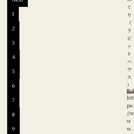
（
ぐ
1
観
り
光
（
2
案
ラ
内
ビ
3
所
ッ
）
ト
4
ハ
htt
ウ
5
ps:
ス
//w
）
6
w
htt
w.
7
ps:
o
//w
8
mi
w
8.c
w.
9
o