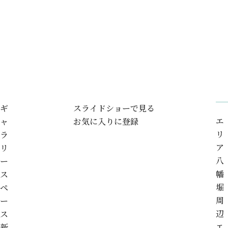
ギ
スライドショーで見る
エ
ャ
お気に入りに登録
リ
ラ
ア
リ
八
ー
幡
ス
堀
ペ
周
ー
辺
ス
エ
新