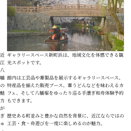
近
ギャラリースペース新町浜は、地域文化を体感できる観
江
光スポットです。
八
幡
館内は工芸品や葦製品を展示するギャラリースペース、
の
特産品を揃えた販売ブース、葦うどんなどを味わえるカ
魅
フェ、そして八幡堀をゆったり巡る手漕ぎ和舟体験予約
力
もできます。
が
ぎ
歴史ある町並みと豊かな自然を背景に、近江ならではの
ゅ
工芸・食・舟遊びを一度に楽しめるのが魅力。
っ