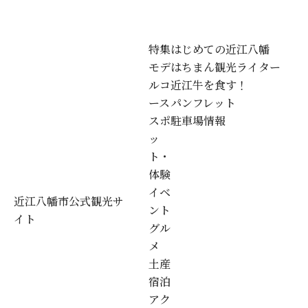
特集
はじめての近江八幡
モデ
はちまん観光ライター
ルコ
近江牛を食す！
ース
パンフレット
スポ
駐車場情報
ッ
ト・
体験
イベ
近江八幡市公式観光サ
ント
イト
グル
メ
土産
宿泊
アク