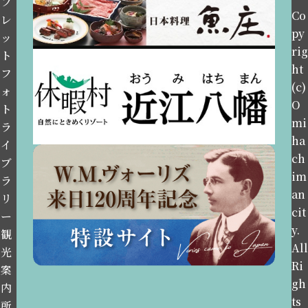
フ
Co
レ
py
ッ
rig
ト
ht
フ
(c)
ォ
O
ト
mi
ラ
ha
イ
ch
ブ
im
ラ
an
リ
cit
ー
y.
観
All
光
Ri
案
gh
内
ts
所