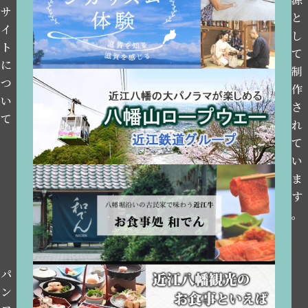
サ
と
イ
し
ト
て
に
制
つ
作
い
さ
て
れ
て
い
ま
す
。
パ
ン