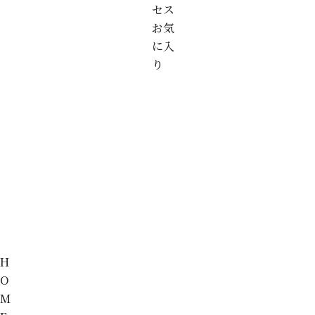
セス
お気
に入
り
H
O
M