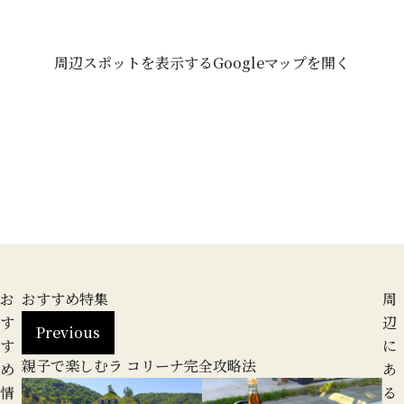
周辺スポットを表示する
Googleマップを開く
お
おすすめ特集
周
す
辺
Previous
す
に
親子で楽しむラ コリーナ完全攻略法
地
め
あ
る
情
る