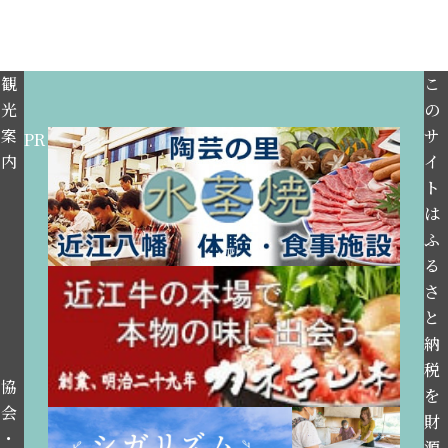
観
こ
光
の
案
サ
PR
内
イ
ト
は
ふ
る
さ
と
納
税
協
を
会
財
・
源