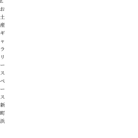
E
お
土
産
ギ
ャ
ラ
リ
ー
ス
ペ
ー
ス
新
町
浜