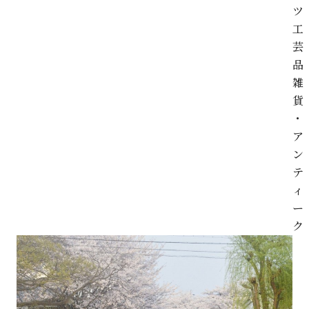
ツ
工
芸
品
雑
貨
・
ア
ン
テ
ィ
ー
ク