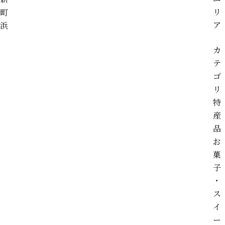
リ
町
ア
浜
カ
テ
ゴ
リ
特
産
品
お
菓
子
・
ス
イ
ー