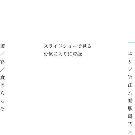
遊
スライドショーで見る
エ
／
お気に入りに登録
リ
彩
ア
／
近
食
江
き
八
ら
幡
っ
駅
そ
周
辺
エ