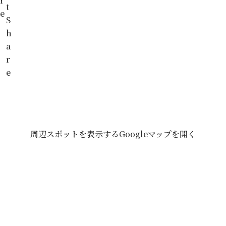
r
t
e
S
h
a
r
e
周辺スポットを表示する
Googleマップを開く