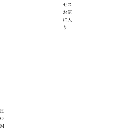
セス
お気
に入
り
H
O
M