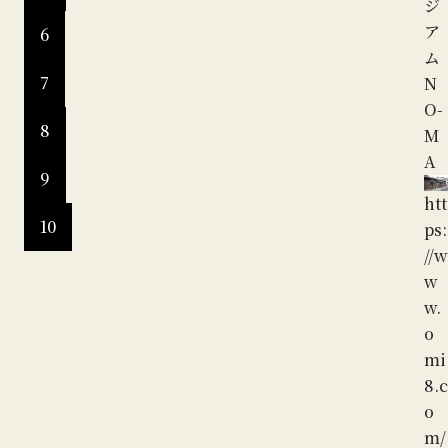
w
ジ
w.
ア
6
o
ム
7
mi
N
8.c
O-
8
o
M
m/
A
9
sp
htt
ot/
10
ps:
de
//w
tai
w
l_1
w.
191
o
.ht
mi
ml
8.c
o
m/