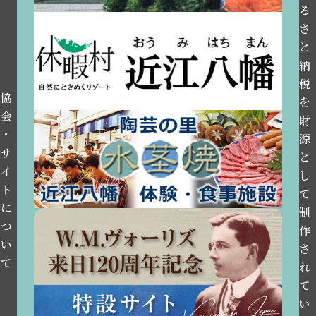
る
さ
と
納
税
協
を
会
財
・
源
サ
と
イ
し
ト
て
に
制
つ
作
い
さ
て
れ
て
い