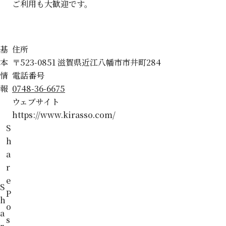
ご利用も大歓迎です。
基
住所
本
〒523-0851 滋賀県近江八幡市市井町284
情
電話番号
報
0748-36-6675
ウェブサイト
https://www.kirasso.com/
S
h
a
r
e
S
P
h
o
a
s