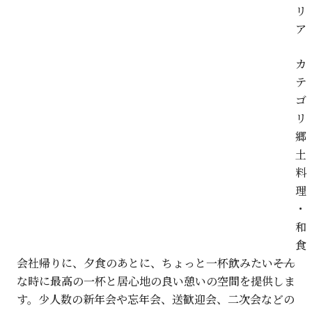
リ
ア
カ
テ
ゴ
リ
郷
土
料
理
・
和
食
会社帰りに、夕食のあとに、ちょっと一杯飲みたい――そん
な時に最高の一杯と居心地の良い憩いの空間を提供しま
す。少人数の新年会や忘年会、送歓迎会、二次会などの