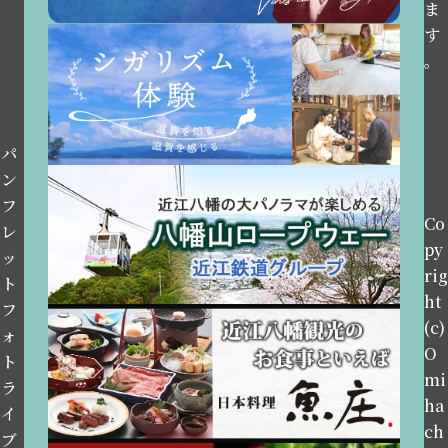
ま
す
。
パ
ン
フ
Co
レ
py
ッ
rig
ト
ht
フ
(c)
ォ
O
ト
mi
ラ
ha
イ
ch
ブ