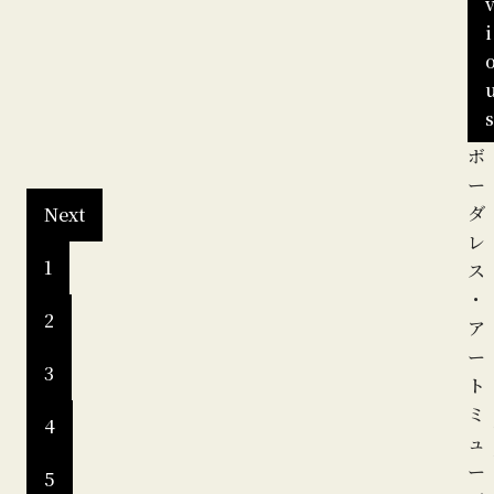
ht
i
s
近
ボ
江
ー
八
ダ
Next
幡
レ
1
教
ス
会
・
2
牧
ア
師
ー
3
館
ト
htt
ミ
4
ps:
ュ
//w
ー
5