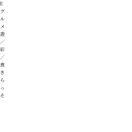
E
グ
ル
メ
遊
／
彩
／
食
き
ら
っ
そ