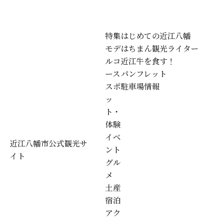
特集
はじめての近江八幡
モデ
はちまん観光ライター
ルコ
近江牛を食す！
ース
パンフレット
スポ
駐車場情報
ッ
ト・
体験
イベ
近江八幡市公式観光サ
ント
イト
グル
メ
土産
宿泊
アク