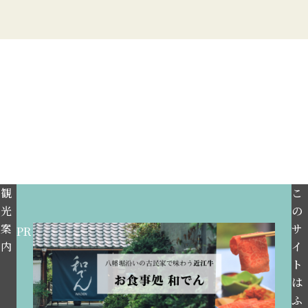
観
こ
光
の
案
サ
PR
内
イ
ト
は
ふ