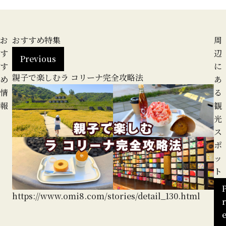
お
おすすめ特集
周
す
辺
Previous
す
に
親子で楽しむラ コリーナ完全攻略法
地
め
あ
る
情
る
報
観
光
ス
ポ
ッ
ト
https://www.omi8.com/stories/detail_130.html
r