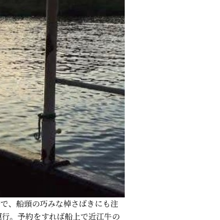
舟で、船頭の巧みな棹さばきにも注
運行。予約をすれば船上で近江牛の