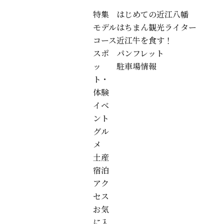
特集
はじめての近江八幡
モデル
はちまん観光ライター
コース
近江牛を食す！
スポ
パンフレット
ッ
駐車場情報
ト・
体験
イベ
ント
グル
メ
土産
宿泊
アク
セス
お気
に入