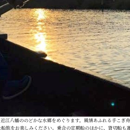
る近江八幡ののどかな水郷をめぐります。風情あふれる手こぎ
た船旅をお楽しみください。乗合の定期船のほかに、貸切船も