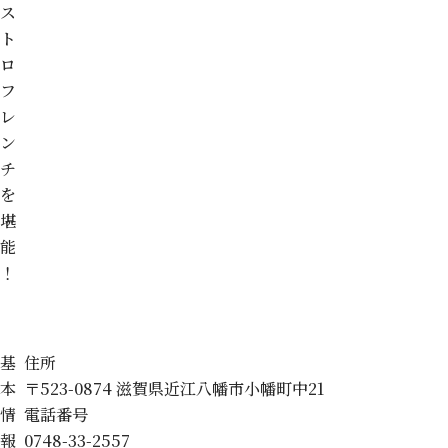
ス
ト
ロ
フ
レ
ン
チ
を
堪
能
！
基
住所
本
〒523-0874 滋賀県近江八幡市小幡町中21
情
電話番号
報
0748-33-2557