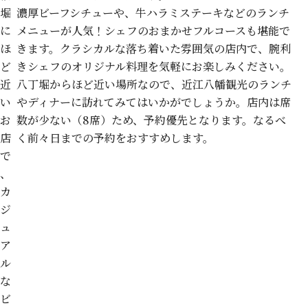
堀
濃厚ビーフシチューや、牛ハラミステーキなどのランチ
に
メニューが人気！シェフのおまかせフルコースも堪能で
ほ
きます。クラシカルな落ち着いた雰囲気の店内で、腕利
ど
きシェフのオリジナル料理を気軽にお楽しみください。
近
八丁堀からほど近い場所なので、近江八幡観光のランチ
い
やディナーに訪れてみてはいかがでしょうか。店内は席
お
数が少ない（8席）ため、予約優先となります。なるべ
店
く前々日までの予約をおすすめします。
で
、
カ
ジ
ュ
ア
ル
な
ビ