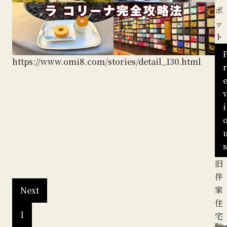
ポ
ッ
ト
https://www.omi8.com/stories/detail_130.html
r
i
s
カ
旧
ht
フ
伴
ェ
家
Next
＆
住
1
フ
宅