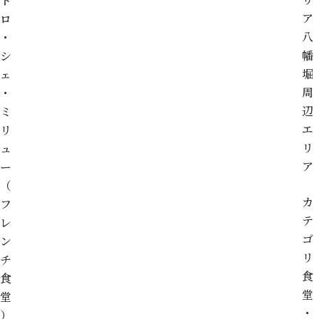
ト
ア
ロ
八
・
幡
シ
堀
ェ
周
・
辺
ミ
エ
リ
リ
ュ
ア
ー
（
カ
フ
テ
レ
ゴ
ン
リ
チ
食
食
堂
堂
・
）