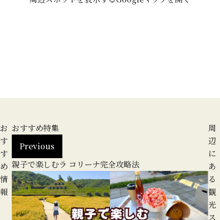
お
おすすめ特集
周
す
辺
Previous
す
に
親子で楽しむラ コリーナ完全攻略法
地
め
あ
る
情
る
報
観
光
ス