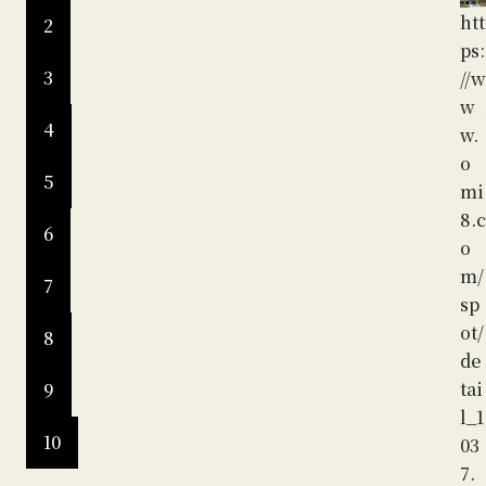
ル
htt
2
ー
ps:
ツ
3
//w
パ
w
フ
4
w.
ェ
o
OZ
5
mi
EN
8.c
htt
6
o
ps:
m/
7
//w
sp
w
ot/
8
w.
de
o
tai
9
mi
l_1
8.c
10
03
o
7.
m/