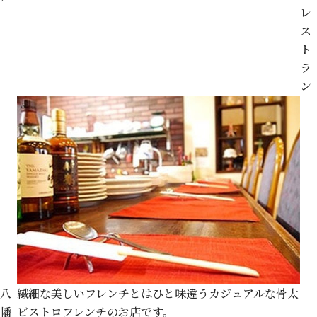
レ
ス
ト
ラ
ン
八
繊細な美しいフレンチとはひと味違うカジュアルな骨太
幡
ビストロフレンチのお店です。