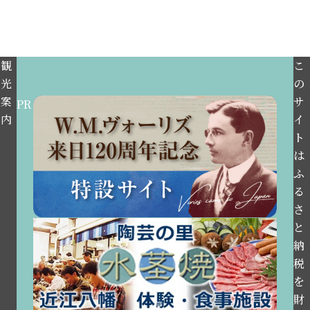
観
こ
光
の
案
サ
PR
内
イ
ト
は
ふ
る
さ
と
納
税
を
財