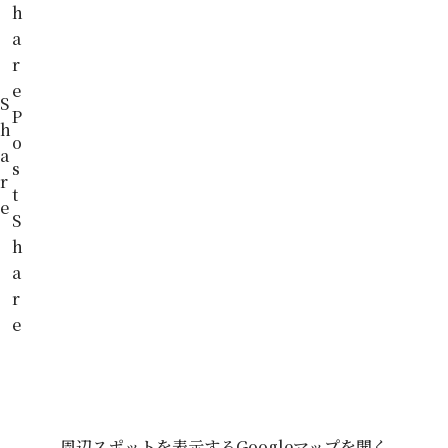
h
a
r
e
S
P
h
o
a
s
r
t
e
S
h
a
r
e
周辺スポットを表示する
Googleマップを開く