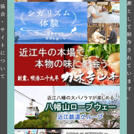
源
協
と
会
し
・
て
サ
制
イ
作
ト
さ
に
れ
つ
て
い
い
て
ま
す
。