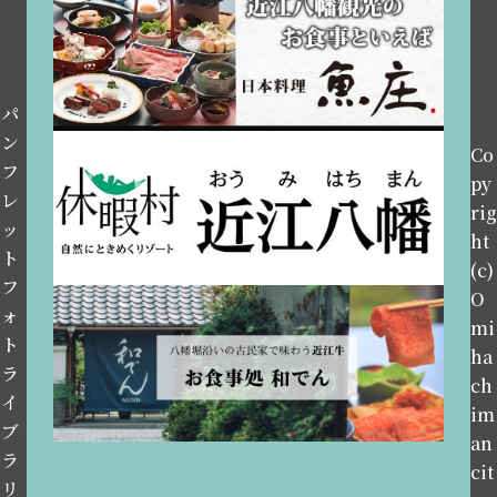
パ
ン
Co
フ
py
レ
rig
ッ
ht
ト
(c)
フ
O
ォ
mi
ト
ha
ラ
ch
イ
im
ブ
an
ラ
cit
リ