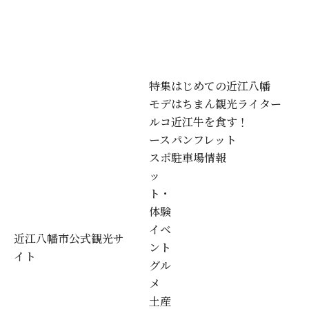
特集
はじめての近江八幡
モデ
はちまん観光ライター
ルコ
近江牛を食す！
ース
パンフレット
スポ
駐車場情報
ッ
ト・
体験
イベ
近江八幡市公式観光サ
ント
イト
グル
メ
土産