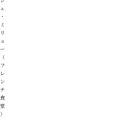
シ
ェ
・
ミ
リ
ュ
ー
（
フ
レ
ン
チ
食
堂
）