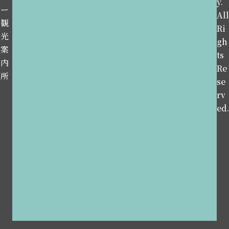
y.
ー
All
観
Ri
光
gh
案
ts
内
Re
所
se
rv
ed.