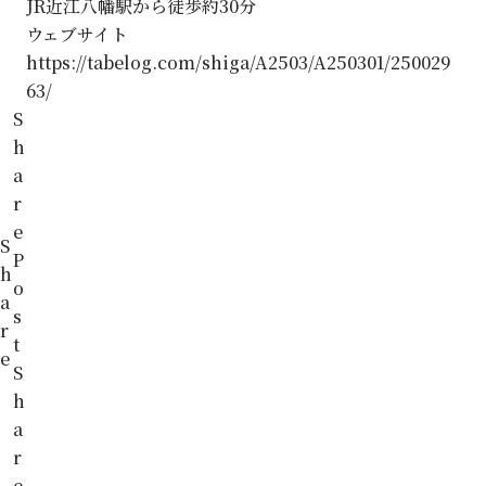
JR近江八幡駅から徒歩約30分
ウェブサイト
https://tabelog.com/shiga/A2503/A250301/250029
63/
S
h
a
r
e
S
P
h
o
a
s
r
t
e
S
h
a
r
e