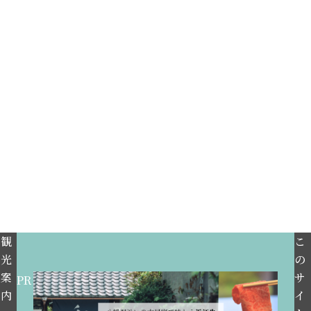
観
こ
光
の
案
サ
PR
内
イ