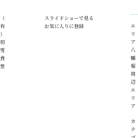
（
スライドショーで見る
エ
有
お気に入りに登録
リ
）
ア
初
八
雪
幡
食
堀
堂
周
辺
エ
リ
ア
カ
テ
ゴ