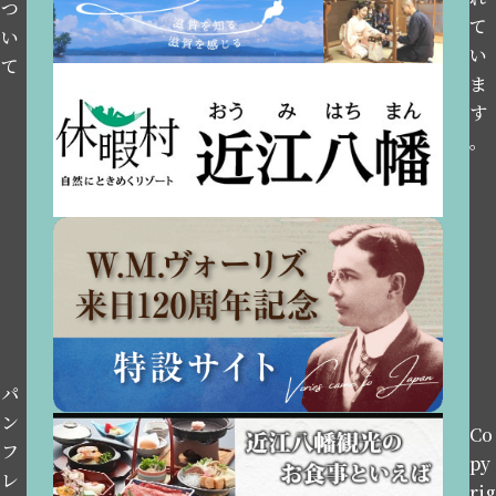
つ
て
い
い
て
ま
す
。
パ
ン
Co
フ
py
レ
rig