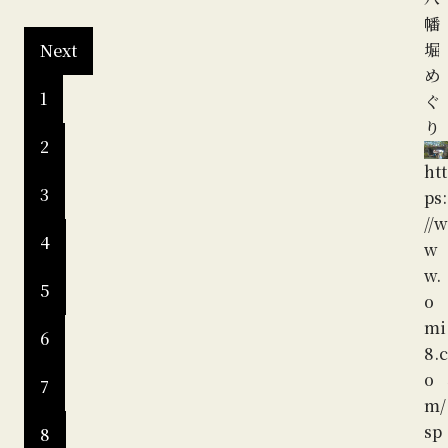
江
幡
八
堀
Next
幡
め
1
教
ぐ
会
り
2
牧
htt
師
3
ps:
館
//w
htt
4
w
ps:
w.
//w
5
o
w
mi
w.
6
8.c
o
o
7
mi
m/
8.c
sp
8
o