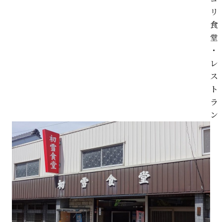
リ
食
堂
・
レ
ス
ト
ラ
ン