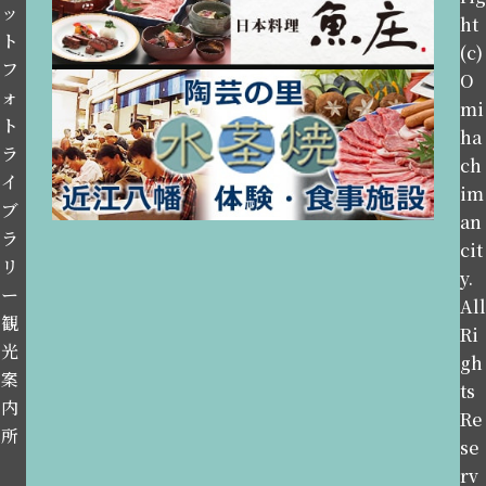
ッ
ht
ト
(c)
フ
O
ォ
mi
ト
ha
ラ
ch
イ
im
ブ
an
ラ
cit
リ
y.
ー
All
観
Ri
光
gh
案
ts
内
Re
所
se
rv