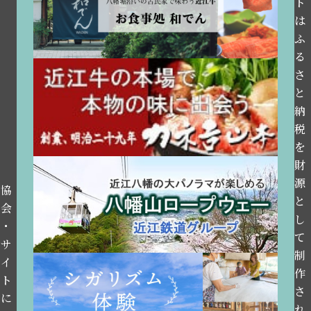
ト
は
ふ
る
さ
と
納
税
を
財
源
協
と
会
し
・
て
サ
制
イ
作
ト
さ
に
れ