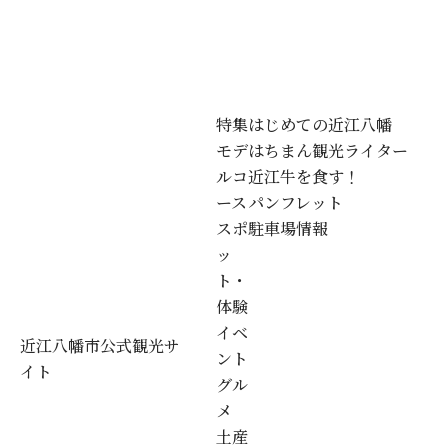
特集
はじめての近江八幡
モデ
はちまん観光ライター
ルコ
近江牛を食す！
ース
パンフレット
スポ
駐車場情報
ッ
ト・
体験
イベ
近江八幡市公式観光サ
ント
イト
グル
メ
土産