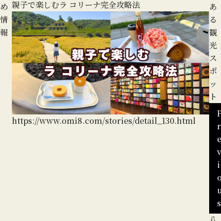
親子で楽しむラ コリーナ完全攻略法
地
め
あ
る
情
る
報
観
光
ス
ポ
ッ
ト
https://www.omi8.com/stories/detail_130.html
r
ht
i
s
近
八