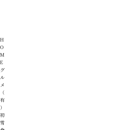
H
O
M
E
グ
ル
メ
（
有
）
初
雪