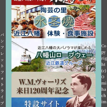
パ
ン
Co
フ
py
レ
rig
ッ
ht
ト
(c)
フ
O
ォ
mi
ト
ha
ラ
ch
イ
im
ブ