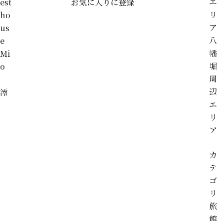
エ
est
お気に入りに登録
リ
ho
ア
us
八
e
幡
Mi
堀
o
周
辺
澪
エ
リ
ア
カ
テ
ゴ
リ
旅
館