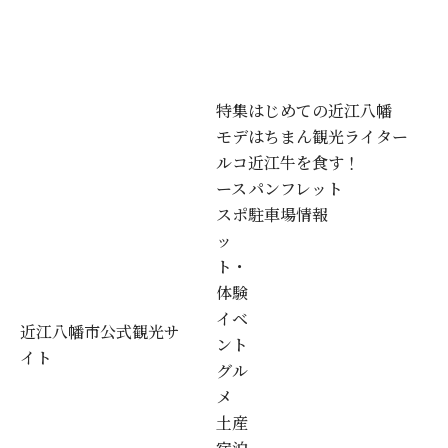
特集
はじめての近江八幡
モデ
はちまん観光ライター
ルコ
近江牛を食す！
ース
パンフレット
スポ
駐車場情報
ッ
ト・
体験
イベ
近江八幡市公式観光サ
ント
イト
グル
メ
土産