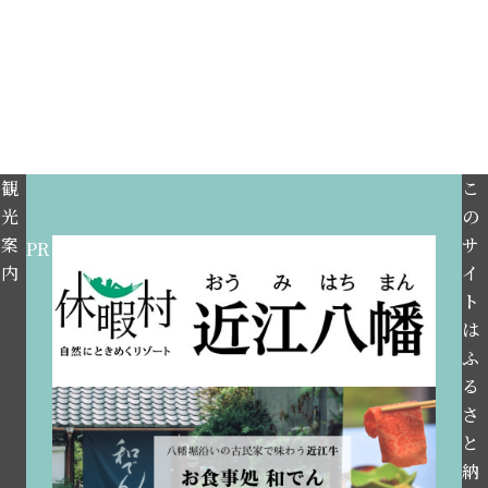
観
こ
光
の
案
サ
PR
内
イ
ト
は
ふ
る
さ
と
納