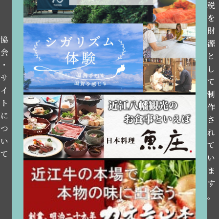
税
を
財
協
源
会
と
・
し
サ
て
イ
制
ト
作
に
さ
つ
れ
い
て
て
い
ま
す
。