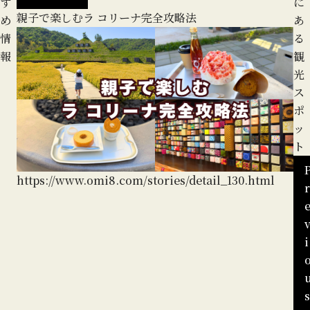
す
に
親子で楽しむラ コリーナ完全攻略法
地
め
あ
る
情
る
報
観
光
ス
ポ
ッ
ト
https://www.omi8.com/stories/detail_130.html
r
ht
i
s