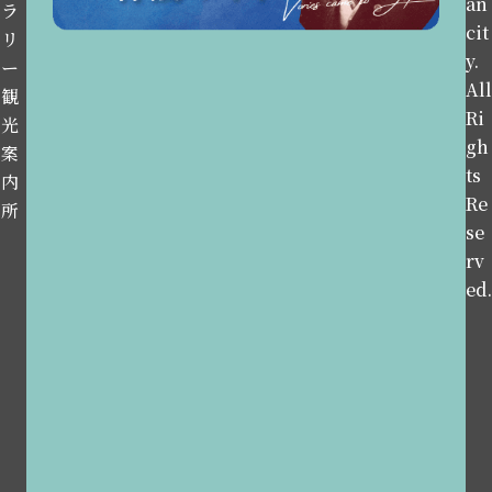
an
ラ
cit
リ
y.
ー
All
観
Ri
光
gh
案
ts
内
Re
所
se
rv
ed.