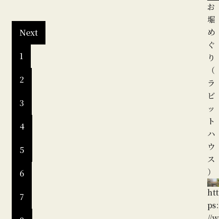
旧
お
伴
堀
家
め
Next
住
ぐ
1
宅
り
（
2
htt
ラ
ps:
ビ
3
//w
ッ
w
ト
4
w.
ハ
o
ウ
5
mi
ス
8.c
）
6
o
htt
m/
7
ps:
sp
//w