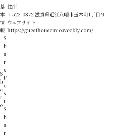
基
住所
本
〒523-0872 滋賀県近江八幡市玉木町1丁目９
情
ウェブサイト
報
https://guesthousemio.weebly.com/
S
h
a
r
e
S
P
h
o
a
s
r
t
e
S
h
a
r