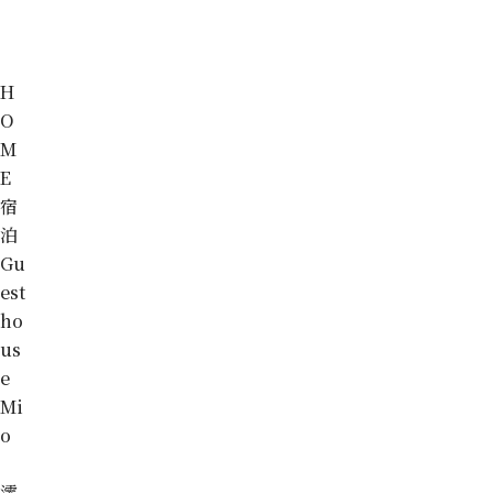
H
O
M
E
宿
泊
Gu
est
ho
us
e
Mi
o
澪