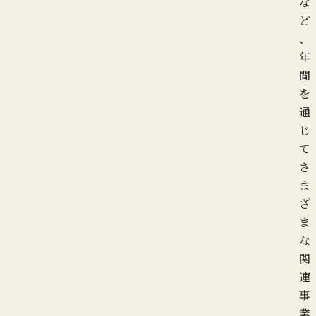
な
ど
、
年
間
を
通
じ
て
さ
ま
ざ
ま
な
関
連
事
業