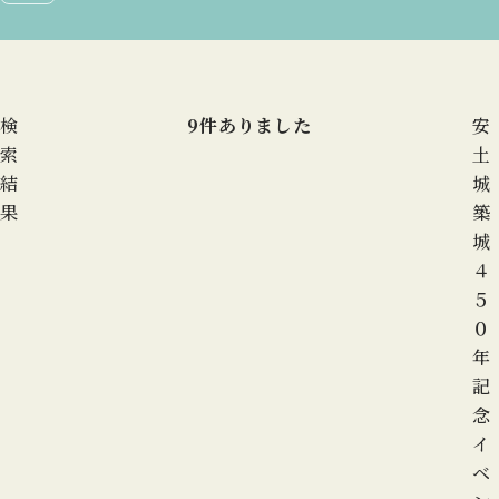
検
9
件ありました
安
索
土
結
城
果
築
城
４
５
０
年
記
念
イ
ベ