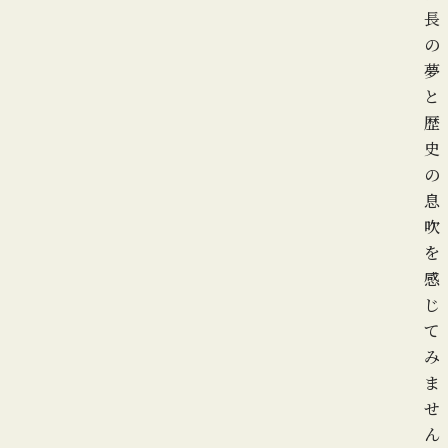
長
の
夢
と
歴
史
の
息
吹
を
感
じ
て
み
ま
せ
ん