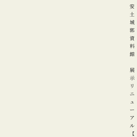
安
土
城
郭
資
料
館
展
示
リ
ニ
ュ
ー
ア
ル
【