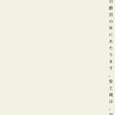
の
節
目
の
年
に
あ
た
り
ま
す
。
安
土
城
は
、
日