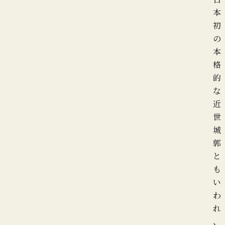
本
初
の
本
格
的
な
近
世
城
郭
と
も
い
わ
れ
、