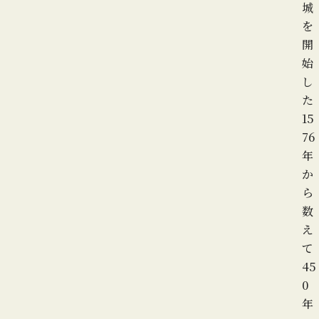
城
を
開
始
し
た
15
76
年
か
ら
数
え
て
45
0
年