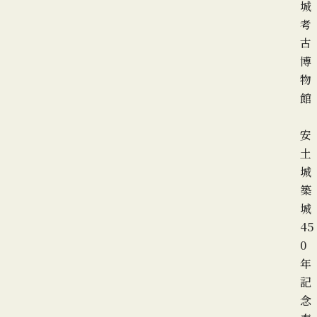
城
考
古
博
物
館
安
土
城
築
城
45
0
年
記
念