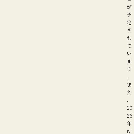
が
予
定
さ
れ
て
い
ま
す
。
ま
た
、
20
26
年
N