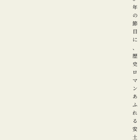
年
の
節
目
に
、
歴
史
ロ
マ
ン
あ
ふ
れ
る
安
土