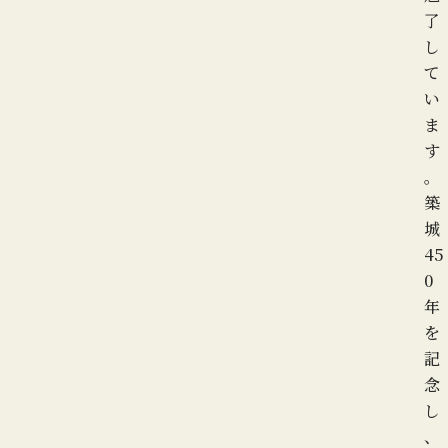
了
し
て
い
ま
す
。
築
城
45
0
年
を
記
念
し
、