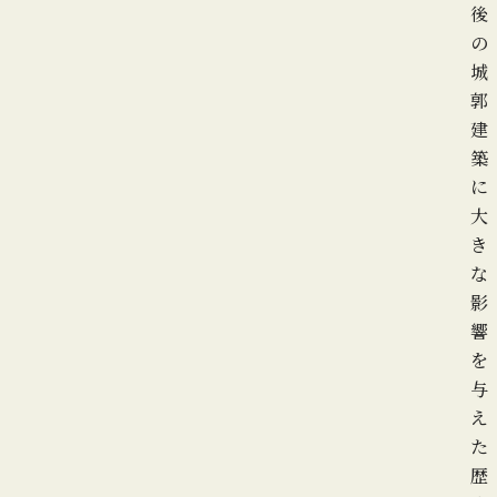
後
の
城
郭
建
築
に
大
き
な
影
響
を
与
え
た
歴