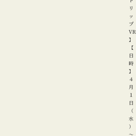
ト
リ
ッ
プ
VR
】
【
日
時
】
４
月
１
日
（
水
）
～