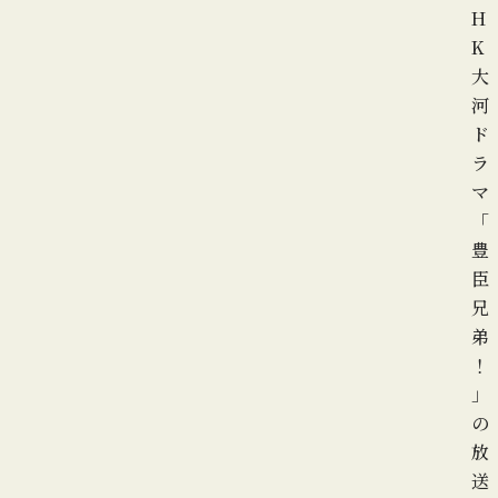
H
K
大
河
ド
ラ
マ
「
豊
臣
兄
弟
！
」
の
放
送