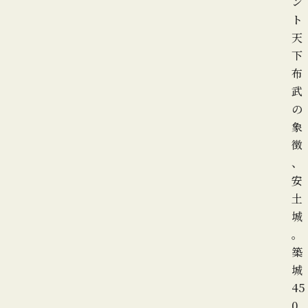
ン
ト
天
下
布
武
の
象
徴
、
安
土
城
。
築
城
45
0