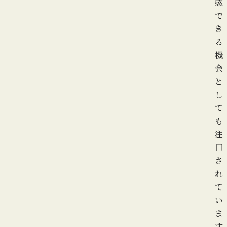
感
で
き
る
機
会
と
し
て
も
注
目
さ
れ
て
い
ま
す