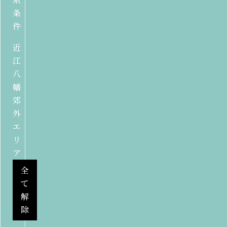
条
件
近
江
八
幡
郊
外
エ
リ
ア
全
て
解
除