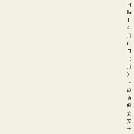
日
時
】
4
月
6
日
（
月
）
～
滋
賀
県
立
安
土