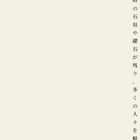
時
の
石
垣
や
礎
石
が
残
り
、
多
く
の
人
々
を
魅