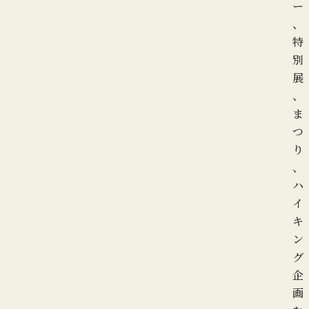
ー
、
特
別
展
、
ま
つ
り
、
ハ
イ
キ
ン
グ
企
画