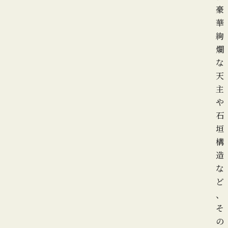
豪
華
絢
爛
な
天
主
や
石
垣
構
造
な
ど
、
そ
の