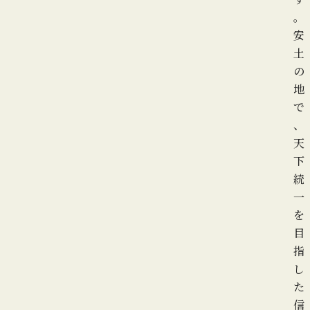
。
安
土
の
地
で
、
天
下
統
一
を
目
指
し
た
信