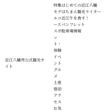
特集
はじめての近江八幡
モデ
はちまん観光ライター
ルコ
近江牛を食す！
ース
パンフレット
スポ
駐車場情報
ッ
ト・
体験
イベ
近江八幡市公式観光サ
ント
イト
グル
メ
土産
宿泊
アク
セス
お気