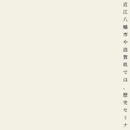
近
江
八
幡
市
や
滋
賀
県
で
は
、
歴
史
セ
ミ
ナ