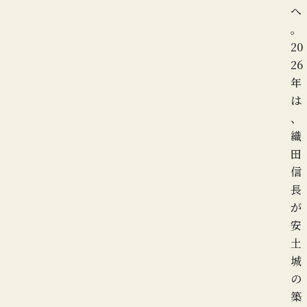
へ
。
20
26
年
は
、
織
田
信
長
が
安
土
城
の
築