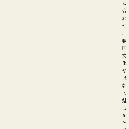
に
合
わ
せ
、
戦
国
文
化
や
城
郭
の
魅
力
を
体