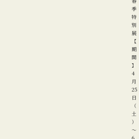
春
季
特
別
展
【
期
間
】
4
月
25
日
（
土
）
～
6