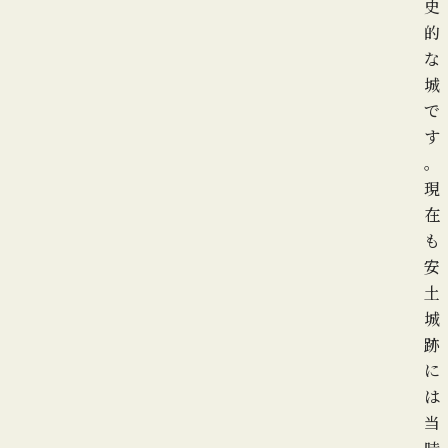
史
的
な
城
で
す
。
現
在
も
安
土
城
跡
に
は
当