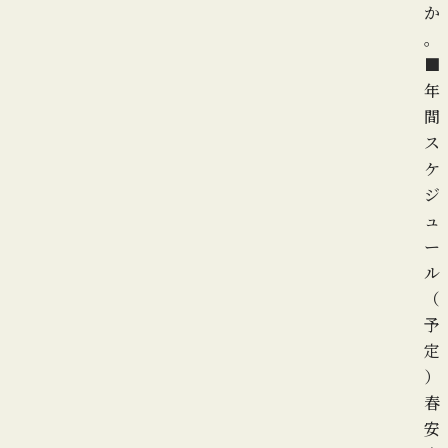
か
。
■
年
間
ス
ケ
ジ
ュ
ー
ル
（
予
定
）
春
安