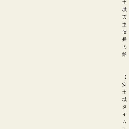
土
城
天
主
信
長
の
館
【
安
土
城
タ
イ
ム