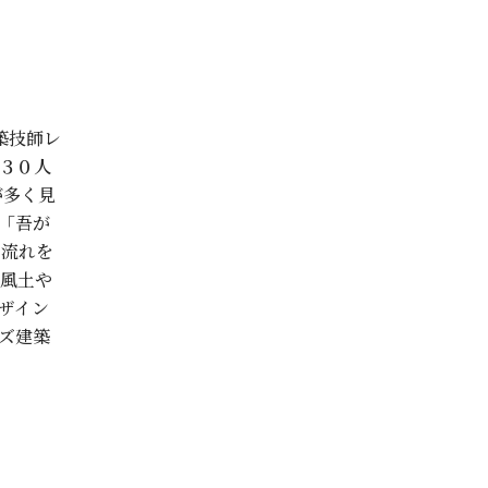
築技師レ
３０人
が多く見
「吾が
の流れを
風土や
ザイン
ズ建築
ターハウス邸、吉田邸が並ぶ