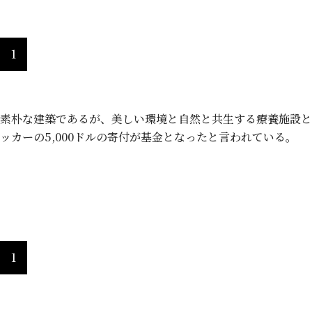
1
素朴な建築であるが、美しい環境と自然と共生する療養施設と
ッカーの5,000ドルの寄付が基金となったと言われている。
希望館、旧五葉館（大正７年／1918
1