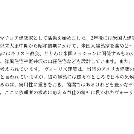
アマチュア建築家として活動を始めました。2年後には米国人建
以来大正中期から昭和初期にかけて、米国人建築家を含め２～
品にはキリスト教会、とりわけ米国ミッションに関係するもの
、洋風住宅や軽井沢の山荘住宅なども設計しています。また、
考えられています。 ヴォーリズ建築は、当時のアメリカ建築
と言われていますが、彼の建築には様々なところで日本の気候
るのは、実用性に重きをおき、簡潔ではあるけれども豊かなデ
。ここに依頼者の求めに応える奉仕の精神に貫かれたヴォーリ
14）右側北よりヴォーリズ邸、ウォー