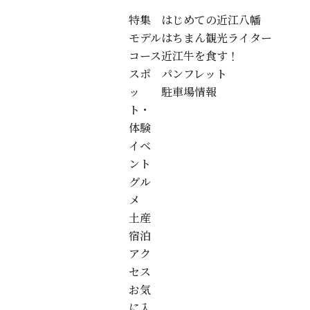
特集
はじめての近江八幡
モデル
はちまん観光ライター
コース
近江牛を食す！
スポ
パンフレット
ッ
駐車場情報
ト・
体験
イベ
ント
グル
メ
土産
宿泊
アク
セス
お気
に入