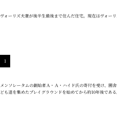
ヴォーリズ夫妻が後半生最後まで住んだ住宅。現在はヴォーリ
近江兄弟社学園 （昭和６年）左が教
1
メンソレータムの創始者Ａ・Ａ・ハイド氏の寄付を受け、園舎
ども達を集めたプレイグラウンドを始めてから約10年後である
近江療養院 現ヴォーリズ記念病院 左