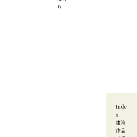
り
Inde
x
建築
作品