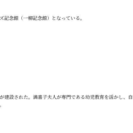
ズ記念館（一柳記念館）となっている。
育会館、右は旧幼稚園舎（現：ハイド
が建設された。満喜子夫人が専門である幼児教育を活かし、自
。
が旧本館（1918）、右は新生館（19