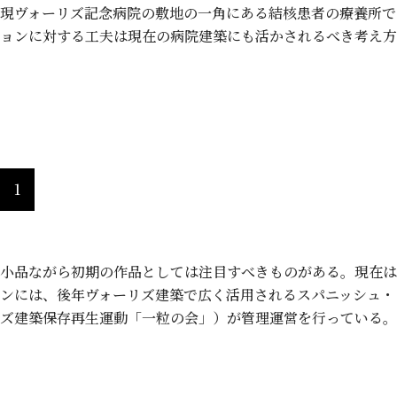
現ヴォーリズ記念病院の敷地の一角にある結核患者の療養所で
ョンに対する工夫は現在の病院建築にも活かされるべき考え方
旧八幡郵便局（大正10年／1921）
1
小品ながら初期の作品としては注目すべきものがある。現在は
ンには、後年ヴォーリズ建築で広く活用されるスパニッシュ・
ズ建築保存再生運動「一粒の会」）が管理運営を行っている。
八幡商業高等学校 （昭和13年／193