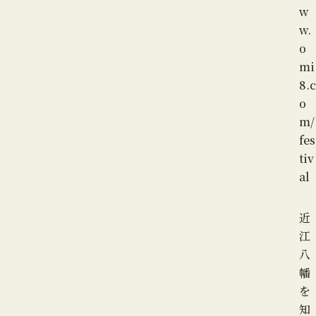
w
w.
o
mi
8.c
o
m/
fes
tiv
al
近
江
八
幡
を
知