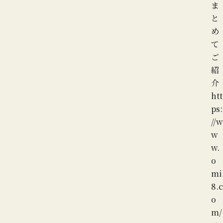
ま
と
め
て
ご
紹
介
htt
ps:
//w
w
w.
o
mi
8.c
o
m/