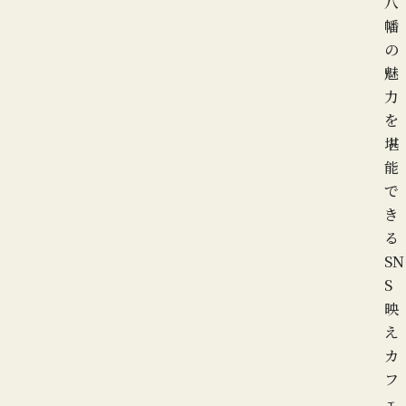
八
幡
の
魅
力
を
堪
能
で
き
る
SN
S
映
え
カ
フ
ェ