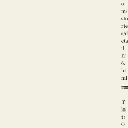
o
m/
sto
rie
s/d
eta
il_
12
6.
ht
ml
子
連
れ
O