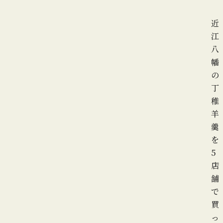
近
江
八
幡
の
丁
稚
羊
羹
を
5
店
舗
で
買
っ