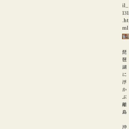
il_
131
.ht
ml
琵
琶
湖
に
浮
か
ぶ
離
島
沖