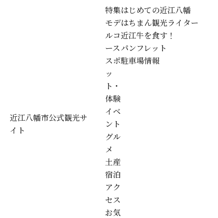
特集
はじめての近江八幡
モデ
はちまん観光ライター
ルコ
近江牛を食す！
ース
パンフレット
スポ
駐車場情報
ッ
ト・
体験
イベ
近江八幡市公式観光サ
ント
イト
グル
メ
土産
宿泊
アク
セス
お気