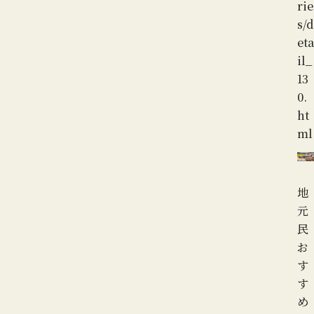
rie
s/d
eta
il_
13
0.
ht
ml
地
元
民
お
す
す
め