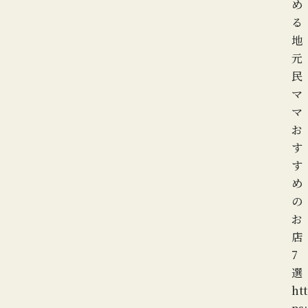
め
る
地
元
民
マ
マ
お
す
す
め
の
お
店
7
選
htt