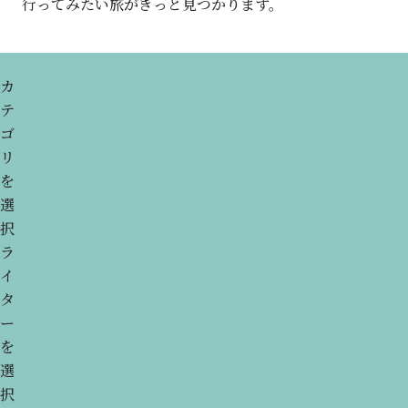
行ってみたい旅が
きっと見つかります。
カ
テ
ゴ
リ
を
選
択
ラ
イ
タ
ー
を
選
択