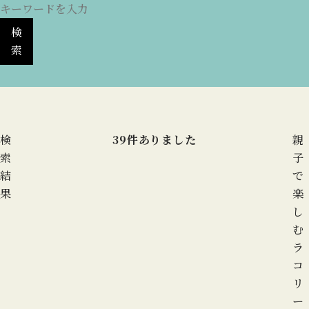
検
索
検
39
件ありました
親
索
子
結
で
果
楽
し
む
ラ
コ
リ
ー