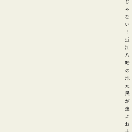
じ
ゃ
な
い
！
近
江
八
幡
の
地
元
民
が
選
ぶ
お
土