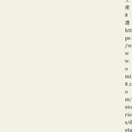
産
8
選
htt
ps:
//w
w
w.
o
mi
8.c
o
m/
sto
rie
s/d
eta