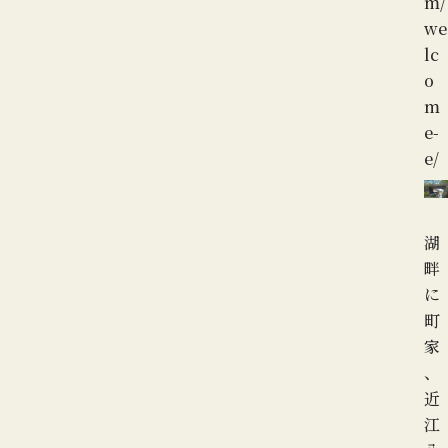
m/
we
lc
o
m
e-
e/
湖
畔
に
町
家
、
近
江