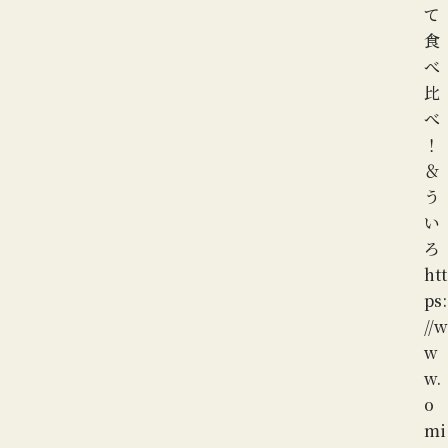
て
食
べ
比
べ
！
＆
う
い
ろ
htt
ps:
//w
w
w.
o
mi