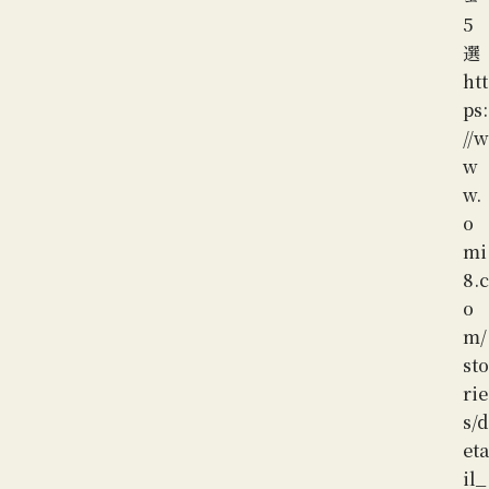
5
選
htt
ps:
//w
w
w.
o
mi
8.c
o
m/
sto
rie
s/d
eta
il_