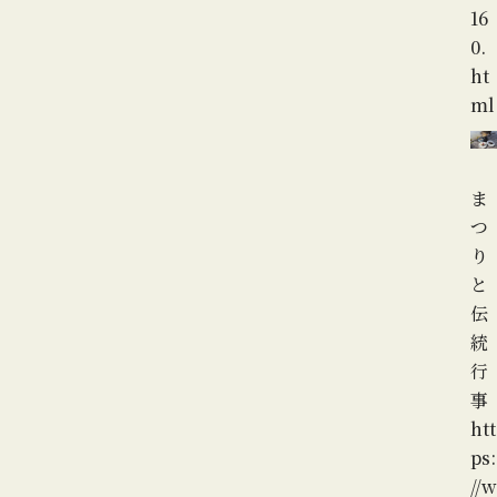
16
0.
ht
ml
ま
つ
り
と
伝
統
行
事
htt
ps:
//w