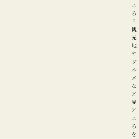
こ
ろ
？
観
光
地
や
グ
ル
メ
な
ど
見
ど
こ
ろ
を