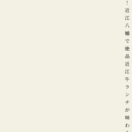
！
近
江
八
幡
で
絶
品
近
江
牛
ラ
ン
チ
が
味
わ