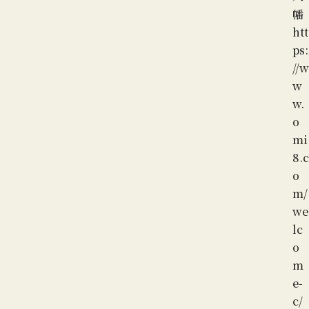
幡
htt
ps:
//w
w
w.
o
mi
8.c
o
m/
we
lc
o
m
e-
c/