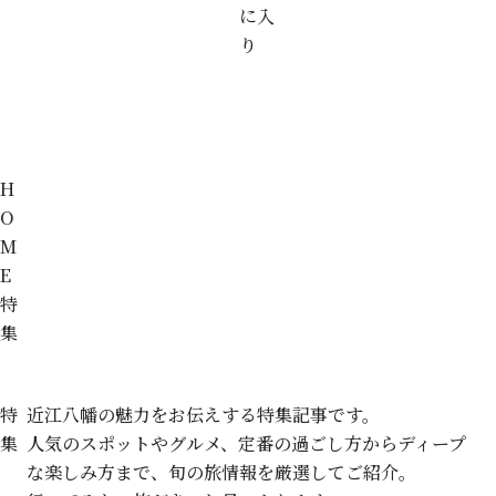
に入
り
H
O
M
E
特
集
特
近江八幡の魅力を
お伝えする
特集記事です。
集
人気のスポットやグルメ、
定番の過ごし方から
ディープ
な楽しみ方まで、
旬の旅情報を
厳選してご紹介。