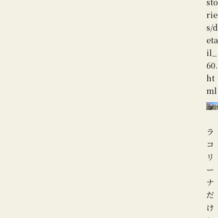
sto
rie
s/d
eta
il_
60.
ht
ml
ラ
コ
リ
ー
ナ
だ
け