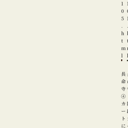
1
0
5
.
h
t
m
l
長
命
寺
④
カ
ー
ト
に