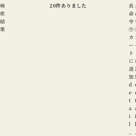
検
20
件ありました
長
索
命
結
寺
果
⑨
カ
ー
ト
に
追
加
d
e
t
a
i
l
_