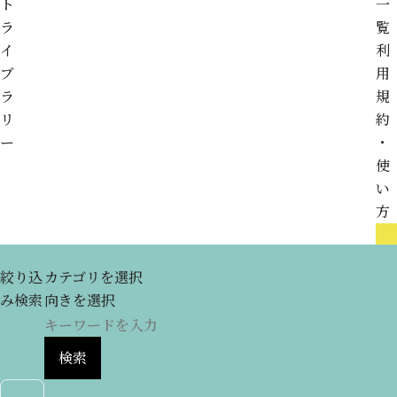
ト
一
ラ
覧
イ
利
ブ
用
ラ
規
リ
約
ー
・
使
い
方
絞り込
カテゴリを選択
み検索
向きを選択
検索