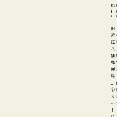
m
l
旧
近
江
八
幡
郵
便
局
_
①
カ
ー
ト
に