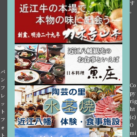
す
。
パ
ン
Co
フ
py
レ
rig
ッ
ht
ト
(c)
フ
O
ォ
mi
ト