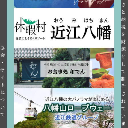
さ
と
納
税
を
財
協
源
会
と
・
し
サ
て
イ
制
ト
作
に
さ
つ
れ
い
て
て
い
ま