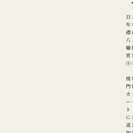
日
牟
禮
八
幡
宮
④
楼
門
カ
ー
ト
に
追
加