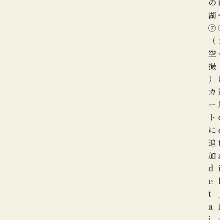
の
湖
⑦
（
空
撮
）
カ
ー
ト
に
追
加
d
e
t
a
i