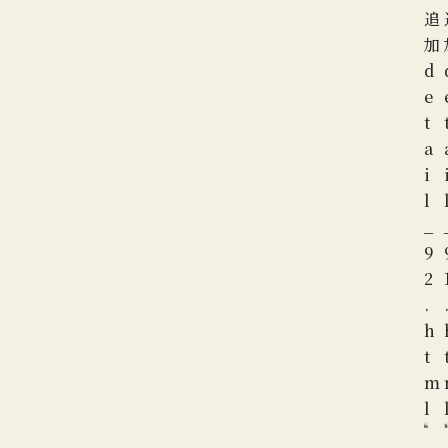
追
加
d
e
t
a
i
l
_
9
2
.
h
t
m
l