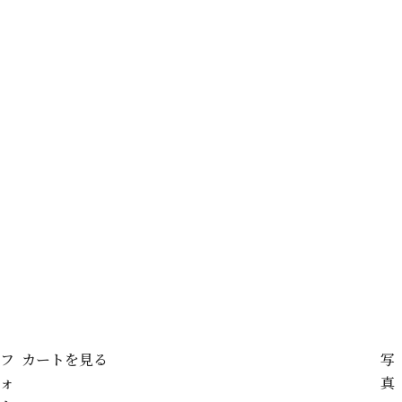
フ
カートを見る
写
ォ
真