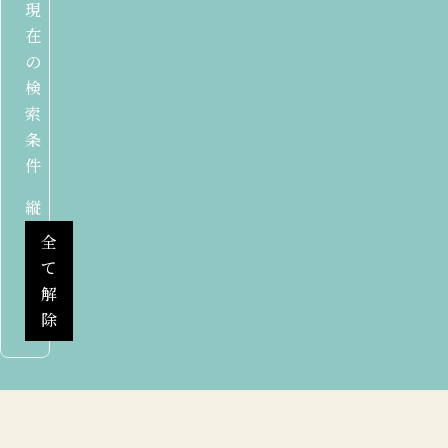
現
在
の
検
索
条
件
縦
全
て
解
除