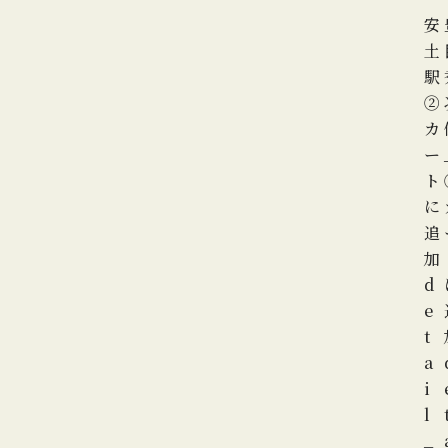
安
土
駅
②
カ
ー
ト
に
追
加
d
e
t
a
i
l
_