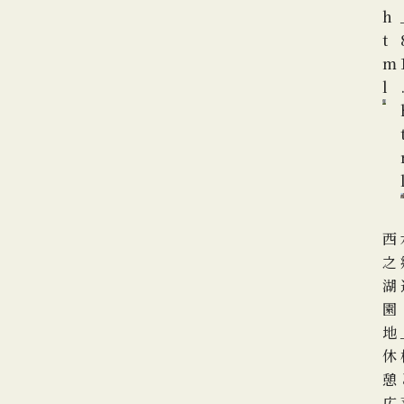
h
t
m
l
西
之
湖
園
地
休
憩
広