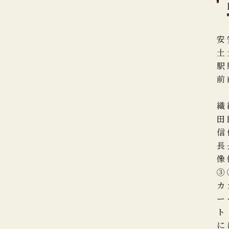
安
土
駅
前
織
田
信
長
像
③
カ
ー
ト
に