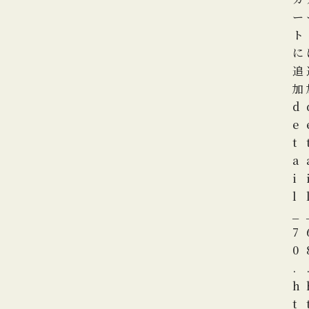
ー
ト
に
追
加
d
e
t
a
i
l
_
7
0
.
h
t