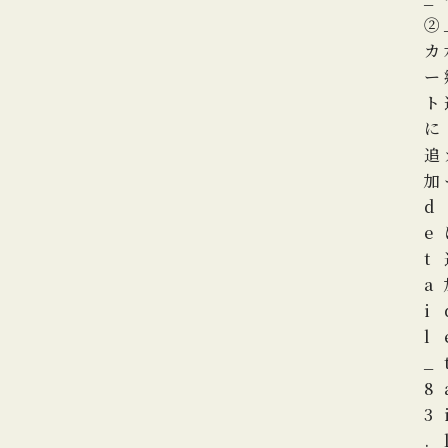
②
カ
ー
ト
に
追
加
d
e
t
a
i
l
_
8
3
.