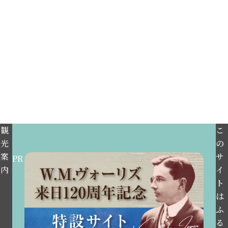
観
こ
光
の
案
サ
PR
内
イ
ト
は
ふ
る