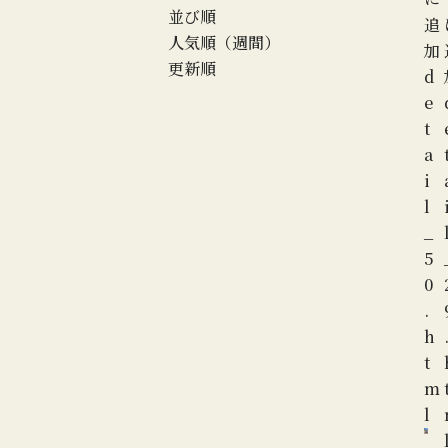
並び順
追
人気順（週間）
加
更新順
d
e
t
a
i
l
_
5
0
.
h
t
m
l