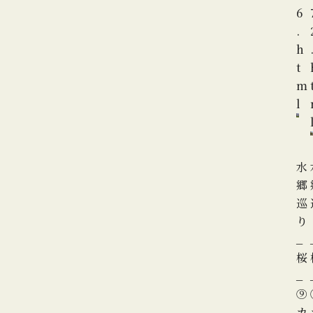
6
.
h
t
m
l
水
郷
巡
り
_
桜
_
⑨
カ