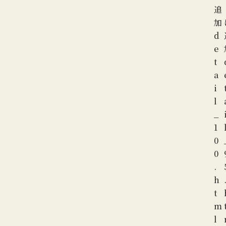
追
加
d
e
t
a
i
l
_
1
0
0
.
h
t
m
l