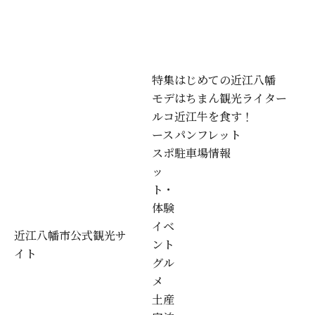
特集
はじめての近江八幡
モデ
はちまん観光ライター
ルコ
近江牛を食す！
ース
パンフレット
スポ
駐車場情報
ッ
ト・
体験
イベ
近江八幡市公式観光サ
ント
イト
グル
メ
土産