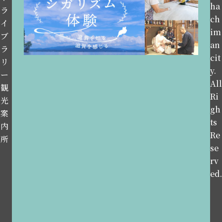
ha
ラ
ch
イ
im
ブ
an
ラ
cit
リ
y.
ー
All
観
Ri
光
gh
案
ts
内
Re
所
se
rv
ed.