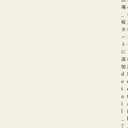
場
_
桜
カ
ー
ト
に
追
加
d
e
t
a
i
l
_
7