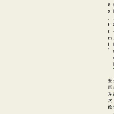
8
8
.
h
t
m
l
豊
臣
秀
次
像
_