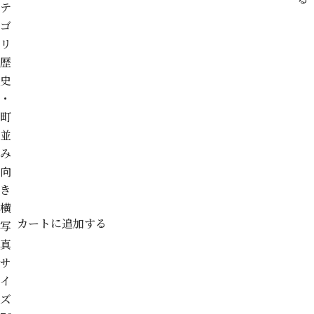
テ
ゴ
リ
歴
史
・
町
並
み
向
き
横
カートに追加する
写
真
サ
イ
ズ