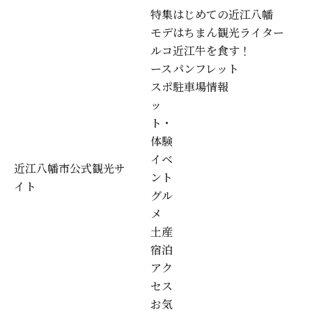
特集
はじめての近江八幡
モデ
はちまん観光ライター
ルコ
近江牛を食す！
ース
パンフレット
スポ
駐車場情報
ッ
ト・
体験
イベ
近江八幡市公式観光サ
ント
イト
グル
メ
土産
宿泊
アク
セス
お気