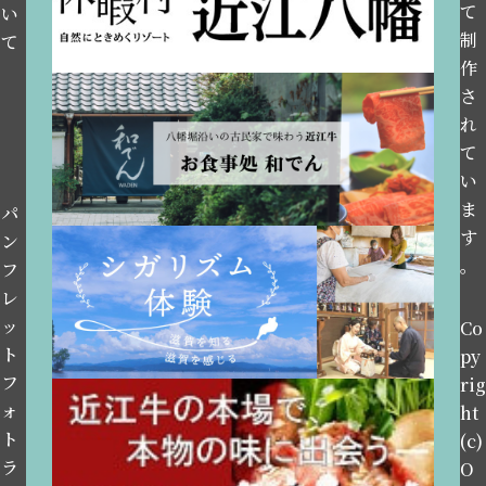
て
い
制
て
作
さ
れ
て
い
ま
パ
す
ン
。
フ
レ
ッ
Co
ト
py
フ
rig
ォ
ht
ト
(c)
ラ
O