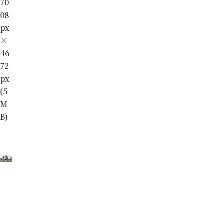
70
08
px
×
46
72
px
(5
M
B)