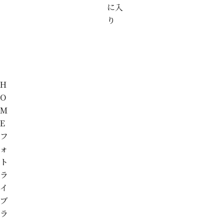
に入
り
H
O
M
E
フ
ォ
ト
ラ
イ
ブ
ラ