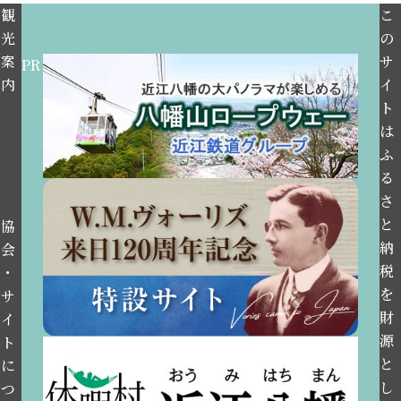
観
こ
光
の
案
サ
PR
内
イ
ト
は
ふ
る
さ
と
協
納
会
税
・
を
サ
財
イ
源
ト
と
に
し
つ