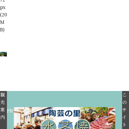
px
(20
M
B)
観
こ
光
の
案
サ
PR
内
イ
ト