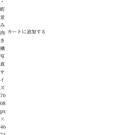
・
町
並
み
カートに追加する
向
き
横
写
真
サ
イ
ズ
70
08
px
×
46
72