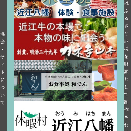
は
ふ
る
さ
と
協
納
会
税
・
を
サ
財
イ
源
ト
と
に
し
つ
て
い
制
て
作
さ
れ