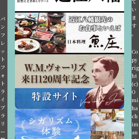
て
い
ま
パ
す
ン
。
フ
レ
ッ
Co
ト
py
フ
rig
ォ
ht
ト
(c)
ラ
O
イ
mi
ブ
ha
ラ
ch
リ
im
ー
an