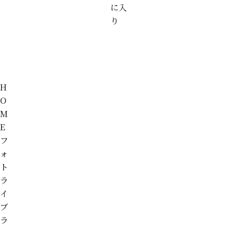
に入
り
H
O
M
E
フ
ォ
ト
ラ
イ
ブ
ラ