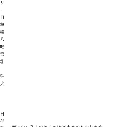
リ
ー
日
牟
禮
八
幡
宮
③
狛
犬
日
牟