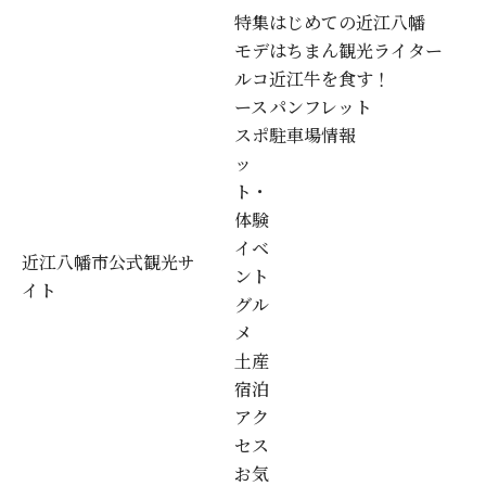
特集
はじめての近江八幡
モデ
はちまん観光ライター
ルコ
近江牛を食す！
ース
パンフレット
スポ
駐車場情報
ッ
ト・
体験
イベ
近江八幡市公式観光サ
ント
イト
グル
メ
土産
宿泊
アク
セス
お気